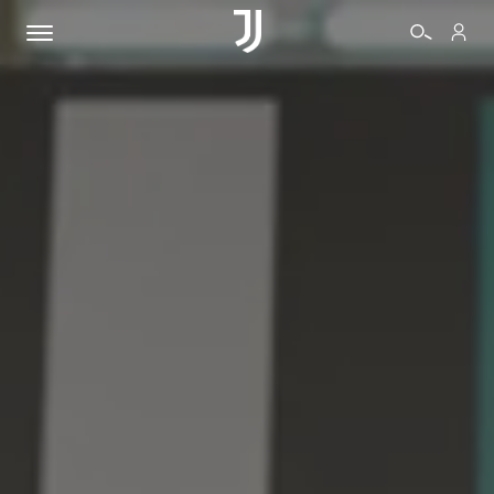
BIGLIETTI
SHOP
BIANCONERI
VIDEO
ALTRO