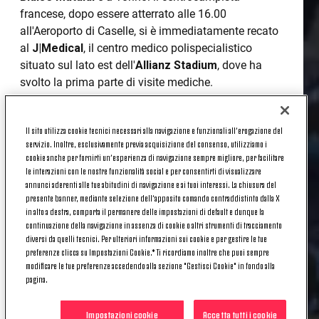
francese, dopo essere atterrato alle 16.00
all'Aeroporto di Caselle, si è immediatamente recato
al
J|Medical
, il centro medico polispecialistico
situato sul lato est dell'
Allianz Stadium
, dove ha
svolto la prima parte di visite mediche.
La
seconda parte
di test al J|Medical per il
calciatore transalpino è in programma nella
Il sito utilizza cookie tecnici necessari alla navigazione e funzionali all’erogazione del
servizio. Inoltre, esclusivamente previa acquisizione del consenso, utilizziamo i
mattinata di domani
.
cookie anche per fornirti un’esperienza di navigazione sempre migliore, per facilitare
le interazioni con le nostre funzionalità social e per consentirti di visualizzare
annunci aderenti alle tue abitudini di navigazione e ai tuoi interessi. La chiusura del
presente banner, mediante selezione dell’apposito comando contraddistinto dalla X
in alto a destra, comporta il permanere delle impostazioni di default e dunque la
continuazione della navigazione in assenza di cookie o altri strumenti di tracciamento
diversi da quelli tecnici. Per ulteriori informazioni sui cookie e per gestire le tue
preferenze clicca su Impostazioni Cookie.* Ti ricordiamo inoltre che puoi sempre
modificare le tue preferenze accedendo alla sezione "Gestisci Cookie" in fondo alla
pagina.
Impostazioni cookie
Accetta tutti i cookie