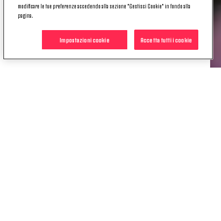
modificare le tue preferenze accedendo alla sezione "Gestisci Cookie" in fondo alla
pagina.
Il calciatore inizierà nei prossimi giorni l'iter
riabilitativo volto alla ripresa dell'attività agonistica.
Impostazioni cookie
Accetta tutti i cookie
POTREBBE INTERESSARTI
ANCHE
NEWS
BOLLETTINO MEDICO | INTERVENTO