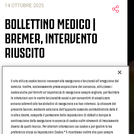
14 OTTOBRE 2025
BOLLETTINO MEDICO |
BREMER, INTERVENTO
RIUSCITO
Questa mattina Gleison Bremer è stato sottoposto
Il sito utilizza cookie tecnici necessari alla navigazione e funzionali all’erogazione del
ad intervento chirurgico di meniscectomia
servizio. Inoltre, esclusivamente previa acquisizione del consenso, utilizziamo i
cookie anche per fornirti un’esperienza di navigazione sempre migliore, per facilitare
artoscopica selettiva del menisco mediale del
le interazioni con le nostre funzionalità social e per consentirti di visualizzare
ginocchio sinistro.
annunci aderenti alle tue abitudini di navigazione e ai tuoi interessi. La chiusura del
presente banner, mediante selezione dell’apposito comando contraddistinto dalla X
L’intervento, eseguito presso l’Hôpital Privé Jean
in alto a destra, comporta il permanere delle impostazioni di default e dunque la
Mermoz di Lione dal Dottor Bertrand Sonnery-Cottet
continuazione della navigazione in assenza di cookie o altri strumenti di tracciamento
diversi da quelli tecnici. Per ulteriori informazioni sui cookie e per gestire le tue
alla presenza del medico sociale della Juventus,
preferenze clicca su Impostazioni Cookie.* Ti ricordiamo inoltre che puoi sempre
dott. Paolo Cavallo, è perfettamente riuscito.