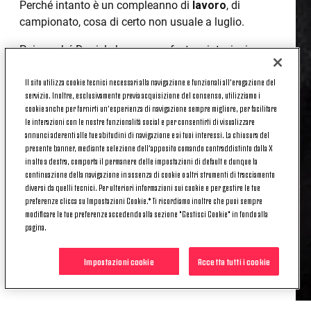
Perché intanto è un compleanno di
lavoro
, di
campionato, cosa di certo non usuale a luglio.
Poi, perché Daniele ha appena festeggiato, insieme
ai suoi compagni, la vittoria dello
Scudetto
.
Nono
Il sito utilizza cookie tecnici necessari alla navigazione e funzionali all’erogazione del
di fila per la Juve, quinto per lui
, e non è poco.
servizio. Inoltre, esclusivamente previa acquisizione del consenso, utilizziamo i
cookie anche per fornirti un’esperienza di navigazione sempre migliore, per facilitare
E poi perché arriva in un anno particolare, che
per
le interazioni con le nostre funzionalità social e per consentirti di visualizzare
Daniele significa tanto
, significa un
ritorno in
annunci aderenti alle tue abitudini di navigazione e ai tuoi interessi. La chiusura del
campo dopo un periodo complicato
, e non certo
presente banner, mediante selezione dell’apposito comando contraddistinto dalla X
per motivi calcistici.
in alto a destra, comporta il permanere delle impostazioni di default e dunque la
continuazione della navigazione in assenza di cookie o altri strumenti di tracciamento
diversi da quelli tecnici. Per ulteriori informazioni sui cookie e per gestire le tue
E allora, più forte del solito, giunga da parte di tutti
preferenze clicca su Impostazioni Cookie.* Ti ricordiamo inoltre che puoi sempre
noi l’augurio di trascorrere il più bel compleanno
modificare le tue preferenze accedendo alla sezione "Gestisci Cookie" in fondo alla
possibile. Magari coronato da una bella vittoria
pagina.
questa sera.
Impostazioni cookie
Accetta tutti i cookie