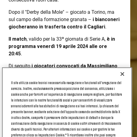
Dopo il "Derby della Mole" – giocato a Torino, ma
sul campo della formazione granata –
i bianconeri
giocheranno in trasferta contro il Cagliari
.
Il match
, valido per la 33ª giornata di Serie A,
è in
programma venerdì 19 aprile 2024 alle ore
20:45
.
Di seguito
i giocatori convocati da Massimiliano
Allegri
per il match contro il Cagliari.
Il sito utilizza cookie tecnici necessari alla navigazione e funzionali all’erogazione del
I CONVOCATI
servizio. Inoltre, esclusivamente previa acquisizione del consenso, utilizziamo i
cookie anche per fornirti un’esperienza di navigazione sempre migliore, per facilitare
le interazioni con le nostre funzionalità social e per consentirti di visualizzare
annunci aderenti alle tue abitudini di navigazione e ai tuoi interessi. La chiusura del
1 Szczesny
presente banner, mediante selezione dell’apposito comando contraddistinto dalla X
in alto a destra, comporta il permanere delle impostazioni di default e dunque la
2 De Sciglio
continuazione della navigazione in assenza di cookie o altri strumenti di tracciamento
diversi da quelli tecnici. Per ulteriori informazioni sui cookie e per gestire le tue
3 Bremer
preferenze clicca su Impostazioni Cookie.* Ti ricordiamo inoltre che puoi sempre