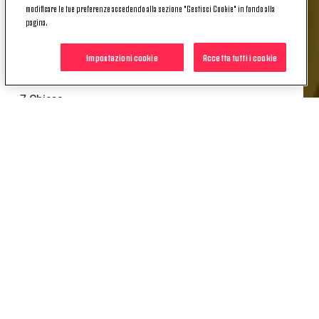
modificare le tue preferenze accedendo alla sezione "Gestisci Cookie" in fondo alla
4 Gatti
pagina.
5 Locatelli
Impostazioni cookie
Accetta tutti i cookie
6 Danilo
7 Chiesa
9 Vlahovic
11 Kostic
12 Alex Sandro
14 Milik
15 Yildiz
16 McKennie
17 Iling-Junior