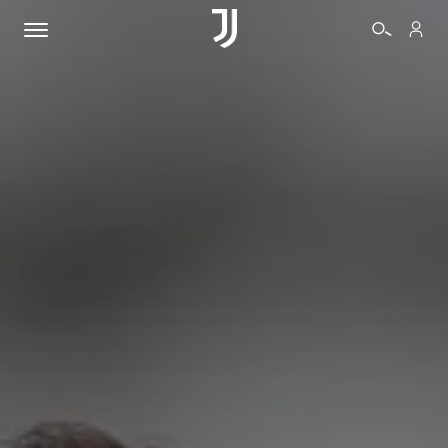
BIGLIETTI
SHOP
BIANCONERI
VIDEO
ALTRO