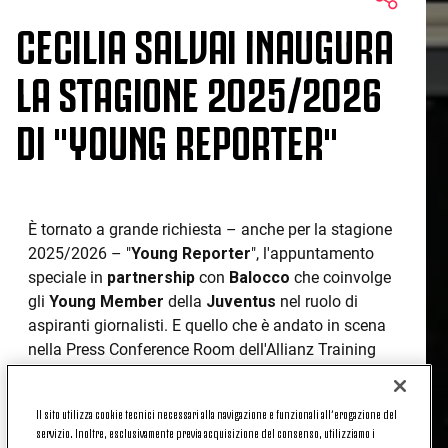
CECILIA SALVAI INAUGURA
LA STAGIONE 2025/2026
DI "YOUNG REPORTER"
È tornato a grande richiesta – anche per la stagione
2025/2026 – "
Young Reporter
", l'appuntamento
speciale in
partnership
con
Balocco
che coinvolge
gli
Young Member
della
Juventus
nel ruolo di
aspiranti giornalisti. E quello che è andato in scena
nella Press Conference Room dell'Allianz Training
Center di
Vinovo
è stato un appuntamento davvero
speciale, non soltanto perchè si è trattato del primo
Il sito utilizza cookie tecnici necessari alla navigazione e funzionali all’erogazione del
della nuova annata: è stata, infatti, un'emozionante
servizio. Inoltre, esclusivamente previa acquisizione del consenso, utilizziamo i
prima volta
in quanto la protagonista di questo