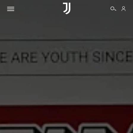
BIGLIETTI
SHOP
BIANCONERI
VIDEO
ALTRO