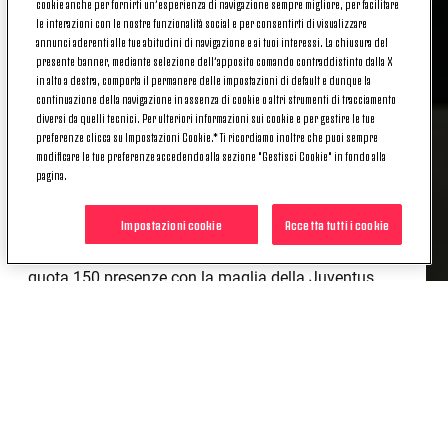
cookie anche per fornirti un’esperienza di navigazione sempre migliore, per facilitare
format è stata una
giocatrice
delle
Juventus
le interazioni con le nostre funzionalità social e per consentirti di visualizzare
annunci aderenti alle tue abitudini di navigazione e ai tuoi interessi. La chiusura del
Women
: Cecilia
Salvai
, colonna della Prima
presente banner, mediante selezione dell’apposito comando contraddistinto dalla X
Squadra Femminile bianconera.
in alto a destra, comporta il permanere delle impostazioni di default e dunque la
continuazione della navigazione in assenza di cookie o altri strumenti di tracciamento
L'attività ha coinvolto
13 Young Member
di età
diversi da quelli tecnici. Per ulteriori informazioni sui cookie e per gestire le tue
compresa
tra gli 11 e i 13 anni
e ogni partecipante
preferenze clicca su Impostazioni Cookie.* Ti ricordiamo inoltre che puoi sempre
modificare le tue preferenze accedendo alla sezione "Gestisci Cookie" in fondo alla
ha avuto l'occasione di porre una domanda a
pagina.
Cecilia. È stata un'occasione unica per avvicinarsi al
mondo del
calcio femminile
, scoprendo le sfide, le
Impostazioni cookie
Accetta tutti i cookie
gioie e le curiosità della carriera di un'atleta di
altissimo livello che è a un passo dal raggiungere
quota 150 presenze con la maglia della Juventus.