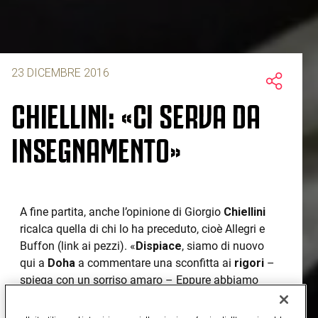
23 DICEMBRE 2016
CHIELLINI: «CI SERVA DA
INSEGNAMENTO»
A fine partita, anche l’opinione di Giorgio
Chiellini
ricalca quella di chi lo ha preceduto, cioè Allegri e
Buffon (link ai pezzi). «
Dispiace
, siamo di nuovo
qui a
Doha
a commentare una sconfitta ai
rigori
–
spiega con un sorriso amaro – Eppure abbiamo
anche disputato una
discreta
partita
. Molto bene
all’inizio, abbiamo tenuto il Milan nella sua metà