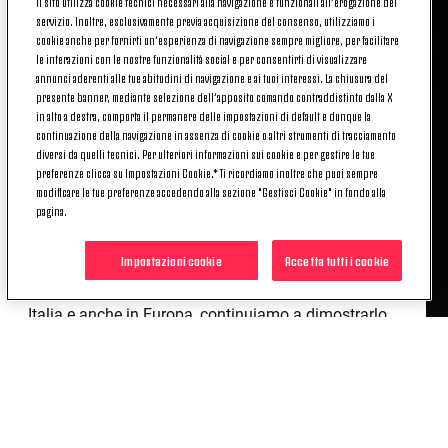
Il sito utilizza cookie tecnici necessari alla navigazione e funzionali all’erogazione del
campo, poi ci siamo
abbassati
».
servizio. Inoltre, esclusivamente previa acquisizione del consenso, utilizziamo i
cookie anche per fornirti un’esperienza di navigazione sempre migliore, per facilitare
Aggiunge Chiello, guardando al futuro: «
Resta
il
le interazioni con le nostre funzionalità social e per consentirti di visualizzare
annunci aderenti alle tue abitudini di navigazione e ai tuoi interessi. La chiusura del
rammarico
, è vero, ma
non facciamo drammi
.
presente banner, mediante selezione dell’apposito comando contraddistinto dalla X
Quello che è accaduto ci serva da
insegnamento
,
in alto a destra, comporta il permanere delle impostazioni di default e dunque la
perché nei prossimi mesi, come è accaduto due anni
continuazione della navigazione in assenza di cookie o altri strumenti di tracciamento
diversi da quelli tecnici. Per ulteriori informazioni sui cookie e per gestire le tue
fa,
dobbiamo fare una grande cavalcata
.
preferenze clicca su Impostazioni Cookie.* Ti ricordiamo inoltre che puoi sempre
Eravamo qua per vincere, vorrà dire che
modificare le tue preferenze accedendo alla sezione "Gestisci Cookie" in fondo alla
trascorreremo le Feste con un
retrogusto amaro
,
pagina.
ma facciamo i
complimenti
ai nostri avversari».
Impostazioni cookie
Accetta tutti i cookie
Infine: «Stiamo crescendo molto nell’ultimo mese lo
abbiamo dimostrato. Siamo una squadra al
top
in
Italia e anche in Europa, continuiamo a dimostrarlo
senza perdere la voglia
di allenarci e migliorarci,
che poi è la chiave della grande crescita di questo
gruppo».