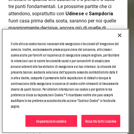
tre punti fondamentali. Le prossime partite che ci
attendono, soprattutto con
Udinese
e
Sampdoria
fuori casa prima della sosta, saranno per noi quelle
maggiormente decisive, ancora più di quelle di
campionato contro
Napoli
,
Milan
e
Roma
».
Il sito utilizza cookie tecnici necessari alla navigazione e funzionali all’erogazione del
Una fase fondamentale per la stagione.
servizio. Inoltre, esclusivamente previa acquisizione del consenso, utilizziamo i
cookie anche per fornirti un’esperienza di navigazione sempre migliore, per facilitare
«Sappiamo che questo è un periodo cruciale: tra
le interazioni con le nostre funzionalità social e per consentirti di visualizzare
campionato,
Champions
e andata della semifinale
annunci aderenti alle tue abitudini di navigazione e ai tuoi interessi. La chiusura del
presente banner, mediante selezione dell’apposito comando contraddistinto dalla X
di
Coppa Italia
, da qui al 20 marzo, quando ci sarà
in alto a destra, comporta il permanere delle impostazioni di default e dunque la
la sosta per le Nazionali, avremo un quadro molto
continuazione della navigazione in assenza di cookie o altri strumenti di tracciamento
più preciso della nostra stagione. Siamo in ballo in
diversi da quelli tecnici. Per ulteriori informazioni sui cookie e per gestire le tue
preferenze clicca su Impostazioni Cookie.* Ti ricordiamo inoltre che puoi sempre
tutte le competizioni e sarebbe un peccato non
modificare le tue preferenze accedendo alla sezione "Gestisci Cookie" in fondo alla
andare avanti in ognuna di queste, soprattutto in
pagina.
questo momento in cui siamo tutti sani, con una
rosa di alto livello».
Impostazioni cookie
Accetta tutti i cookie
Settimana delicata per Bonucci, ieri di nuovo in