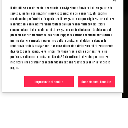
l'annuale
Collectors' Day, giunto alla quinta
Il sito utilizza cookie tecnici necessari alla navigazione e funzionali all’erogazione del
edizione
.
servizio. Inoltre, esclusivamente previa acquisizione del consenso, utilizziamo i
cookie anche per fornirti un’esperienza di navigazione sempre migliore, per facilitare
Una serata speciale per i collezionisti bianconeri,
le interazioni con le nostre funzionalità social e per consentirti di visualizzare
che sono stati nostri ospiti in
annunci aderenti alle tue abitudini di navigazione e ai tuoi interessi. La chiusura del
Legends Club
, dove
presente banner, mediante selezione dell’apposito comando contraddistinto dalla X
hanno cenato prima di assistere al match,
in alto a destra, comporta il permanere delle impostazioni di default e dunque la
brillantemente vinto dalla
Juventus
con
continuazione della navigazione in assenza di cookie o altri strumenti di tracciamento
l'avanzamento in semifinale di
Coppa Italia
, e
diversi da quelli tecnici. Per ulteriori informazioni sui cookie e per gestire le tue
preferenze clicca su Impostazioni Cookie.* Ti ricordiamo inoltre che puoi sempre
hanno ricevuto il saluto del Presidente del
modificare le tue preferenze accedendo alla sezione "Gestisci Cookie" in fondo alla
J|Museum, Paolo Garimberti
, e del responsabile
pagina.
Marco Albano
, oltre ad essere stati omaggiati
dell'annuario dedicato all'anno solare 2016, da poco
Impostazioni cookie
Accetta tutti i cookie
concluso.