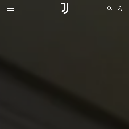
BIGLIETTI
SHOP
BIANCONERI
VIDEO
ALTRO