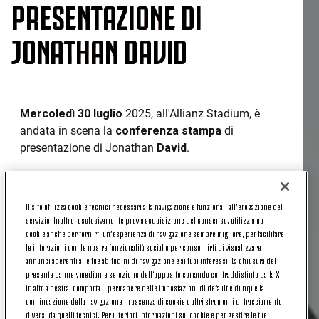
PRESENTAZIONE DI
JONATHAN DAVID
Mercoledì 30 luglio
2025, all'Allianz Stadium, è
andata in scena la
conferenza stampa
di
presentazione di Jonathan
David
.
Queste le parole dell'attaccante canadese.
I PRIMI GIORNI IN BIANCONERO
Il sito utilizza cookie tecnici necessari alla navigazione e funzionali all’erogazione del
servizio. Inoltre, esclusivamente previa acquisizione del consenso, utilizziamo i
«È una grande emozione per me essere in una
cookie anche per fornirti un’esperienza di navigazione sempre migliore, per facilitare
le interazioni con le nostre funzionalità social e per consentirti di visualizzare
squadra come la Juventus e questa prima
annunci aderenti alle tue abitudini di navigazione e ai tuoi interessi. La chiusura del
settimana di lavoro è andata molto bene. Il primo
presente banner, mediante selezione dell’apposito comando contraddistinto dalla X
impatto con Mister Tudor è stato positivo, abbiamo
in alto a destra, comporta il permanere delle impostazioni di default e dunque la
parlato tanto della mia posizione in campo e delle
continuazione della navigazione in assenza di cookie o altri strumenti di tracciamento
diversi da quelli tecnici. Per ulteriori informazioni sui cookie e per gestire le tue
aspettative in vista di questa stagione. In questi