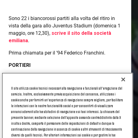
Sono 22 i biancorossi partiti alla volta del ritiro in
vista della gara allo Juventus Stadium (domenica 1
maggio, ore 12,30),
scrive il sito della società
emiliana
.
Prima chiamata per il ’94 Federico Franchini.
PORTIERI
27 Belec, 91 Colombi
Il sito utilizza cookie tecnici necessari alla navigazione e funzionali all’erogazione del
DIFENSORI
servizio. Inoltre, esclusivamente previa acquisizione del consenso, utilizziamo i
cookie anche per fornirti un’esperienza di navigazione sempre migliore, per facilitare
2 Sabelli, 3 Letizia, 5 Zaccardo, 6 Gagliolo, 13 Poli,
le interazioni con le nostre funzionalità social e per consentirti di visualizzare
21 Romagnoli, 23 Suagher, 36 Daprelà
annunci aderenti alle tue abitudini di navigazione e ai tuoi interessi. La chiusura del
presente banner, mediante selezione dell’apposito comando contraddistinto dalla X
CENTROCAMPISTI
in alto a destra, comporta il permanere delle impostazioni di default e dunque la
continuazione della navigazione in assenza di cookie o altri strumenti di tracciamento
4 Cofie, 7 Porcari, 9 Franchini, 11 Di Gaudio, 16 De
diversi da quelli tecnici. Per ulteriori informazioni sui cookie e per gestire le tue