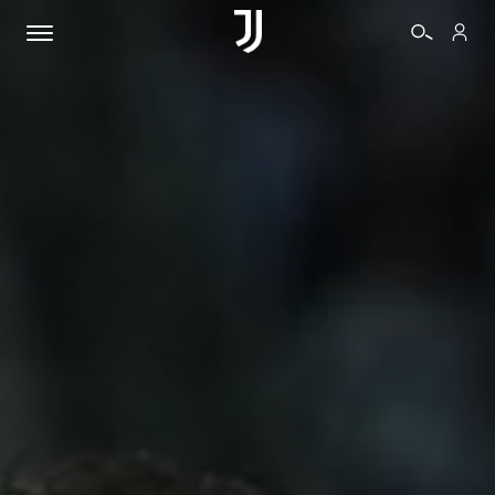
BIGLIETTI
SHOP
BIANCONERI
VIDEO
ALTRO