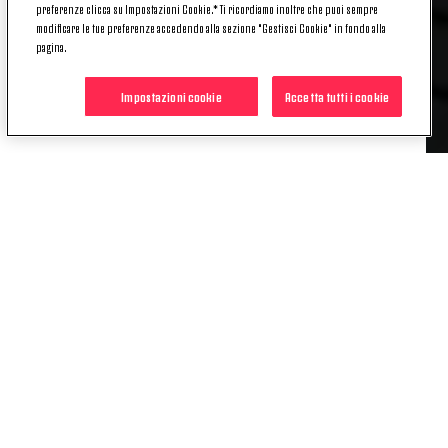
preferenze clicca su Impostazioni Cookie.* Ti ricordiamo inoltre che puoi sempre
Guzman,
17 Crimi, 19 Pasciuti, 29 Martinho
modificare le tue preferenze accedendo alla sezione "Gestisci Cookie" in fondo alla
pagina.
ATTACCANTI
10 Verdi, 15 Lasagna, 25 Mancosu, 99 Mbakogu
Impostazioni cookie
Accetta tutti i cookie
POTREBBE INTERESSARTI
ANCHE