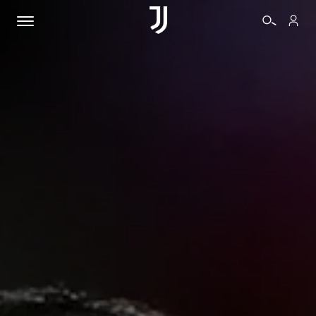
BIGLIETTI
SHOP
BIANCONERI
VIDEO
ALTRO