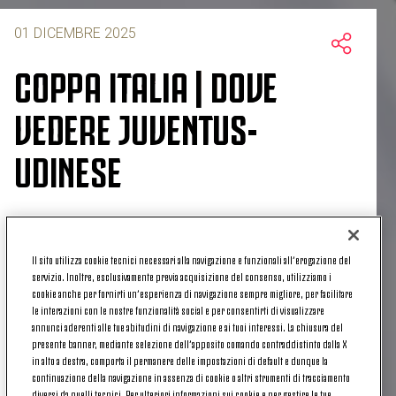
01 DICEMBRE 2025
COPPA ITALIA | DOVE
VEDERE JUVENTUS-
UDINESE
Juventus
e
Udinese
si affronteranno il
2 dicembre
Il sito utilizza cookie tecnici necessari alla navigazione e funzionali all’erogazione del
nel match valido per gli
ottavi di finale
di
Coppa
servizio. Inoltre, esclusivamente previa acquisizione del consenso, utilizziamo i
Italia
. Le due squadre scenderanno in campo nella
cookie anche per fornirti un’esperienza di navigazione sempre migliore, per facilitare
le interazioni con le nostre funzionalità social e per consentirti di visualizzare
serata di domani all'Allianz Stadium, alle
ore 21:00
.
annunci aderenti alle tue abitudini di navigazione e ai tuoi interessi. La chiusura del
presente banner, mediante selezione dell’apposito comando contraddistinto dalla X
SERIE A |
DOVE VEDERE
JUVENTUS-UDINESE
in alto a destra, comporta il permanere delle impostazioni di default e dunque la
continuazione della navigazione in assenza di cookie o altri strumenti di tracciamento
La sfida tra bianconeri e friulani sarà trasmessa in
diversi da quelli tecnici. Per ulteriori informazioni sui cookie e per gestire le tue