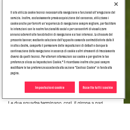
giallorosse
.
Il sito utilizza cookie tecnici necessari alla navigazione e funzionali all’erogazione del
servizio. Inoltre, esclusivamente previa acquisizione del consenso, utilizziamo i
FASE A GIRONI
cookie anche per fornirti un’esperienza di navigazione sempre migliore, per facilitare
le interazioni con le nostre funzionalità social e per consentirti di visualizzare
annunci aderenti alle tue abitudini di navigazione e ai tuoi interessi. La chiusura del
presente banner, mediante selezione dell’apposito comando contraddistinto dalla X
Inizio di competizione meno facile del previsto per la
in alto a destra, comporta il permanere delle impostazioni di default e dunque la
Roma
. Nella fase a gironi le giallorosse affrontano
continuazione della navigazione in assenza di cookie o altri strumenti di tracciamento
diversi da quelli tecnici. Per ulteriori informazioni sui cookie e per gestire le tue
Arezzo
e
Como
. La prima sfida è datata 29
preferenze clicca su Impostazioni Cookie.* Ti ricordiamo inoltre che puoi sempre
novembre 2022 contro l'Arezzo: successo
3-0
con le
modificare le tue preferenze accedendo alla sezione "Gestisci Cookie" in fondo alla
firme di Landström, Ciccotti e Haug. Contro il Como,
pagina.
poi, a inizio 2023, finisce
1-1
. In gol Chiara Beccari,
di proprietà della Juventus per le lombarde, Haavi
Impostazioni cookie
Accetta tutti i cookie
per la Roma.
Le due squadre terminano, così, il girone a pari
punti. In virtù della migliore differenza reti (il Como
ha sconfitto l'Arezzo "solo" 1-0) avanza la squadra
allenata da Spugna.