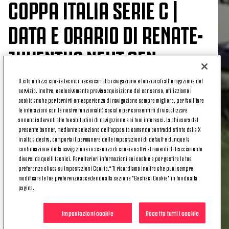
COPPA ITALIA SERIE C |
DATA E ORARIO DI RENATE-
JUVENTUS NEXT GEN
Il sito utilizza cookie tecnici necessari alla navigazione e funzionali all’erogazione del
servizio. Inoltre, esclusivamente previa acquisizione del consenso, utilizziamo i
cookie anche per fornirti un’esperienza di navigazione sempre migliore, per facilitare
Con il successo sul Novara nella Coppa Italia Serie
le interazioni con le nostre funzionalità social e per consentirti di visualizzare
C, la
Juventus Next Gen
si è guadagnata l'accesso
annunci aderenti alle tue abitudini di navigazione e ai tuoi interessi. La chiusura del
al
Secondo Turno
della competizione nel quale
presente banner, mediante selezione dell’apposito comando contraddistinto dalla X
in alto a destra, comporta il permanere delle impostazioni di default e dunque la
affronterà in
trasferta
il
Renate
e la formula sarà
continuazione della navigazione in assenza di cookie o altri strumenti di tracciamento
la stessa del Primo Turno: la gara è unica, di
diversi da quelli tecnici. Per ulteriori informazioni sui cookie e per gestire le tue
conseguenza in caso di parità al termine dei due
preferenze clicca su Impostazioni Cookie.* Ti ricordiamo inoltre che puoi sempre
tempi regolamentari, saranno i calci di rigore a
modificare le tue preferenze accedendo alla sezione "Gestisci Cookie" in fondo alla
pagina.
decretare la squadra che proseguirà il suo cammino
nel torneo.
Impostazioni cookie
Accetta tutti i cookie
QUANDO SI GIOCA RENATE-JUVENTUS NEXT