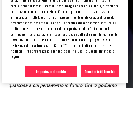
MISTER MASSIMILIANO CANZI
servizio. Inoltre, esclusivamente previa acquisizione del consenso, utilizziamo i
cookie anche per fornirti un’esperienza di navigazione sempre migliore, per facilitare
le interazioni con le nostre funzionalità social e per consentirti di visualizzare
annunci aderenti alle tue abitudini di navigazione e ai tuoi interessi. La chiusura del
«Per noi la finale di Coppa Italia è un traguardo
presente banner, mediante selezione dell’apposito comando contraddistinto dalla X
importante: ce la giocheremo al nostro meglio, ma
in alto a destra, comporta il permanere delle impostazioni di default e dunque la
continuazione della navigazione in assenza di cookie o altri strumenti di tracciamento
arrivare in finale è sempre difficile, è sempre
diversi da quelli tecnici. Per ulteriori informazioni sui cookie e per gestire le tue
complicato. Soprattutto contro un'ottima squadra
preferenze clicca su Impostazioni Cookie.* Ti ricordiamo inoltre che puoi sempre
come la Fiorentina. La Roma in questo momento è
modificare le tue preferenze accedendo alla sezione "Gestisci Cookie" in fondo alla
la squadra che sta dominando il campionato, è
pagina.
arrivata anche in finale di Coppa Italia, quindi
sicuramente andremo ad affrontare questa partita
Impostazioni cookie
Accetta tutti i cookie
con grande rispetto per la Roma, però questo sarà
qualcosa a cui penseremo in futuro. Ora ci godiamo
questo momento perché, ripeto, non è stato
semplice. Era un momento abbastanza complicato
per noi, ma le ragazze hanno reagito molto bene e
sono molto fiero di loro. Ana Capeta sta facendo un
grandissimo campionato, è arrivata l'ultimo giorno
di mercato per sostituire Cristiana Girelli e ha avuto