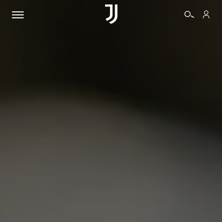
BIGLIETTI
SHOP
BIANCONERI
VIDEO
ALTRO