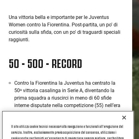
Una vittoria bella e importante per le Juventus
Women contro la Fiorentina. Post-partita, un po' di
curiosità sulla sfida, con un po' di traguardi speciali
raggiunti.
50 - 500 - RECORD
Contro la Fiorentina la Juventus ha centrato la
50ᵃ vittoria casalinga in Serie A, diventando la
prima squadra a riuscirci in meno di 60 sfide
interne disputate nella competizione (55) nell’era
dei tre punti a vittoria.
Lineth Beerensteyn ha firmato il 500° gol della
Il sito utilizza cookie tecnici necessari alla navigazione e funzionali all’erogazione del
Juventus considerando tutte le competizioni;
servizio. Inoltre, esclusivamente previa acquisizione del consenso, utilizziamo i
quella bianconera è la formazione italiana che ha
cookie anche per fornirti un’esperienza di navigazione sempre migliore, per facilitare