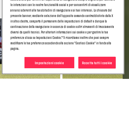
realizzato più reti da quando è nata (2017/18).
le interazioni con le nostre funzionalità social e per consentirti di visualizzare
annunci aderenti alle tue abitudini di navigazione e ai tuoi interessi. La chiusura del
presente banner, mediante selezione dell’apposito comando contraddistinto dalla X
in alto a destra, comporta il permanere delle impostazioni di default e dunque la
continuazione della navigazione in assenza di cookie o altri strumenti di tracciamento
diversi da quelli tecnici. Per ulteriori informazioni sui cookie e per gestire le tue
preferenze clicca su Impostazioni Cookie.* Ti ricordiamo inoltre che puoi sempre
modificare le tue preferenze accedendo alla sezione "Gestisci Cookie" in fondo alla
pagina.
Impostazioni cookie
Accetta tutti i cookie
VS FIORENTINA
La Juventus è la squadra che ha registrato più
vittorie (otto) e segnato più reti (20) in Serie A