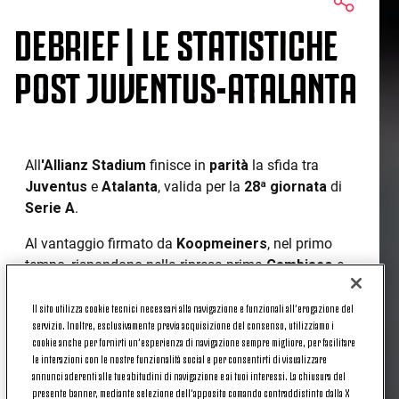
DEBRIEF | LE STATISTICHE
POST JUVENTUS-ATALANTA
All
'Allianz Stadium
finisce in
parità
la sfida tra
Juventus
e
Atalanta
, valida per la
28ª giornata
di
Serie A
.
Al vantaggio firmato da
Koopmeiners
, nel primo
tempo, rispondono nella ripresa prima
Cambiaso
e
poi
Milik
per il (momentaneo) sorpasso dei
bianconeri. A un quarto d'ora dal termine, poi, è
Il sito utilizza cookie tecnici necessari alla navigazione e funzionali all’erogazione del
servizio. Inoltre, esclusivamente previa acquisizione del consenso, utilizziamo i
ancora il
numero 7 orobico
ad andare a segno e a
cookie anche per fornirti un’esperienza di navigazione sempre migliore, per facilitare
fissare il punteggio sul definitivo
2-2
.
le interazioni con le nostre funzionalità social e per consentirti di visualizzare
annunci aderenti alle tue abitudini di navigazione e ai tuoi interessi. La chiusura del
Andiamo a leggere insieme
numeri
e
statistiche
presente banner, mediante selezione dell’apposito comando contraddistinto dalla X