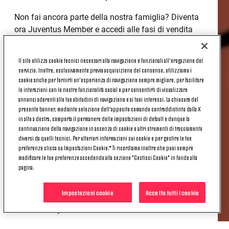
Non fai ancora parte della nostra famiglia? Diventa
ora Juventus Member e accedi alle fasi di vendita
riservata!
Clicca qui
!
Il sito utilizza cookie tecnici necessari alla navigazione e funzionali all’erogazione del
Prelazione sul posto per gli abbonati alla
servizio. Inoltre, esclusivamente previa acquisizione del consenso, utilizziamo i
stagione 2022/2023:
dalle ore 16:00 del 29
cookie anche per fornirti un’esperienza di navigazione sempre migliore, per facilitare
dicembre 2022 alle ore 15:59 del 2 gennaio 2023;
le interazioni con le nostre funzionalità social e per consentirti di visualizzare
annunci aderenti alle tue abitudini di navigazione e ai tuoi interessi. La chiusura del
Prelazione per gli abbonati alla stagione
presente banner, mediante selezione dell’apposito comando contraddistinto dalla X
in alto a destra, comporta il permanere delle impostazioni di default e dunque la
2022/2023 nei settori UEFA (217, 216, 219):
dalle
continuazione della navigazione in assenza di cookie o altri strumenti di tracciamento
ore 16:00 del 2 gennaio alle ore 13:59 del 3 gennaio;
diversi da quelli tecnici. Per ulteriori informazioni sui cookie e per gestire le tue
preferenze clicca su Impostazioni Cookie.* Ti ricordiamo inoltre che puoi sempre
Vendita riservata J1897 Member:
dalle ore 16:00
modificare le tue preferenze accedendo alla sezione "Gestisci Cookie" in fondo alla
del 3 gennaio alle ore 15:59 del 4 gennaio;
pagina.
Vendita riservata J1897 + Black&White + B&W
Impostazioni cookie
Accetta tutti i cookie
Lite Member:
dalle ore 16:00 del 4 gennaio alle ore
09:59 del 5 gennaio;