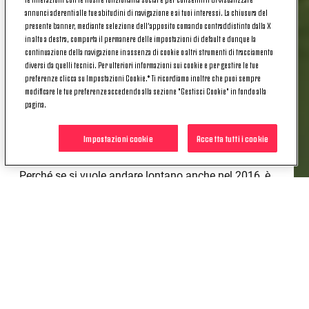
annunci aderenti alle tue abitudini di navigazione e ai tuoi interessi. La chiusura del
quelli in cui si costruiscono le fortune di chi, in
presente banner, mediante selezione dell’apposito comando contraddistinto dalla X
primavera, vuole essere ancora in lotta sui vari fronti
in alto a destra, comporta il permanere delle impostazioni di default e dunque la
agonistici. E così se al mattino la sessione di lavoro
continuazione della navigazione in assenza di cookie o altri strumenti di tracciamento
diversi da quelli tecnici. Per ulteriori informazioni sui cookie e per gestire le tue
ha previsto esercizio in campo con la palla, al
preferenze clicca su Impostazioni Cookie.* Ti ricordiamo inoltre che puoi sempre
pomeriggio il pallone ha fatto spazio ad un robusto
modificare le tue preferenze accedendo alla sezione "Gestisci Cookie" in fondo alla
allenamento fisico ed atletico incentrato sulla corsa.
pagina.
Domani, ultimo giorno di
questo memorabile 2015
Impostazioni cookie
Accetta tutti i cookie
bianconero
, il programma prevederà nuovamente
due allenamenti allo Juventus Center di Vinovo.
Perché se si vuole andare lontano anche nel 2016, è
bene mettere benzina nel serbatoio fin da subito.
POTREBBE INTERESSARTI
ANCHE