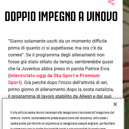
DOPPIO IMPEGNO A VINOVO
“Siamo solamente usciti da un momento difficile
prima di quanto ci si aspettasse, ma ora c’è da
correre”. Se il programma degli allenamenti non
fosse già stato stilato da tempo, sembrerebbe quasi
che la Juventus abbia preso in parola Patrice Evra
(
intervistato oggi da Sky Sport e Premium
Sport
). Già perché dopo l’inizio dell’attività di ieri,
primo giorno di allenamento dopo la sosta natalizia,
il programma di lavoro stabilito da Allegri e dal suo
staff tecnico si sta progressivamente intensificando.
Il sito utilizza cookie tecnici necessari alla navigazione e funzionali all’erogazione del
L’obiettivo è arrivare al top della forma non solo alla
servizio. Inoltre, esclusivamente previa acquisizione del consenso, utilizziamo i
gara contro il Verona, prevista per il 6 gennaio, ma
cookie anche per fornirti un’esperienza di navigazione sempre migliore, per facilitare
anche in vista dei primi, decisivi mesi dell’anno,
le interazioni con le nostre funzionalità social e per consentirti di visualizzare