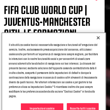
FIFA CLUB WORLD CUP |
JUVENTUS-MANCHESTER
CITY, LE FORMAZIONI
UFFICIALI
Il sito utilizza cookie tecnici necessari alla navigazione e funzionali all’erogazione del
servizio. Inoltre, esclusivamente previa acquisizione del consenso, utilizziamo i
cookie anche per fornirti un’esperienza di navigazione sempre migliore, per facilitare
le interazioni con le nostre funzionalità social e per consentirti di visualizzare
annunci aderenti alle tue abitudini di navigazione e ai tuoi interessi. La chiusura del
L'ultima giornata del Gruppo G del Mondiale per
presente banner, mediante selezione dell’apposito comando contraddistinto dalla X
Club FIFA vedrà le prime due della classe –
in alto a destra, comporta il permanere delle impostazioni di default e dunque la
continuazione della navigazione in assenza di cookie o altri strumenti di tracciamento
Juventus e Manchester City
– affrontarsi per
diversi da quelli tecnici. Per ulteriori informazioni sui cookie e per gestire le tue
stabilire chi tra le due chiuderà in prima posizione.
preferenze clicca su Impostazioni Cookie.* Ti ricordiamo inoltre che puoi sempre
modificare le tue preferenze accedendo alla sezione "Gestisci Cookie" in fondo alla
Si giocherà a Orland
o, con fischio di inizio fissato
pagina.
alle
ore 15:00 locali
, le ore 21:00 in Italia.
Impostazioni cookie
Accetta tutti i cookie
Di seguito
le scelte di formazione
di Igor Tudor e