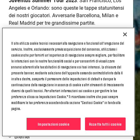
Juventus Summer Tour 2023
. San Francisco, Los
Angeles e Orlando: sono queste le tappe statunitensi
dei nostri giocatori. Avversarie Barcellona, Milan e
Real Madrid per tre grandissime partite.
Di seguito i giocatori
convocati
da Mister
Massimiliano Allegri per la trasferta negli
States
.
Il sito utilizza cookie tecnici necessari alla navigazione e funzionali all’erogazione del
servizio. Inoltre, esclusivamente previa acquisizione del consenso, utilizziamo i
cookie anche per fornirti un’esperienza di navigazione sempre migliore, per facilitare
le interazioni con le nostre funzionalità social e per consentirti di visualizzare
I CONVOCATI
annunci aderenti alle tue abitudini di navigazione e ai tuoi interessi. La chiusura del
presente banner, mediante selezione dell’apposito comando contraddistinto dalla X
in alto a destra, comporta il permanere delle impostazioni di default e dunque la
Szczęsny
continuazione della navigazione in assenza di cookie o altri strumenti di tracciamento
diversi da quelli tecnici. Per ulteriori informazioni sui cookie e per gestire le tue
Perin
preferenze clicca su Impostazioni Cookie.* Ti ricordiamo inoltre che puoi sempre
Pinsoglio
modificare le tue preferenze accedendo alla sezione "Gestisci Cookie" in fondo alla
Daffara
pagina.
Danilo
Gatti
Impostazioni cookie
Accetta tutti i cookie
De Winter
Bremer