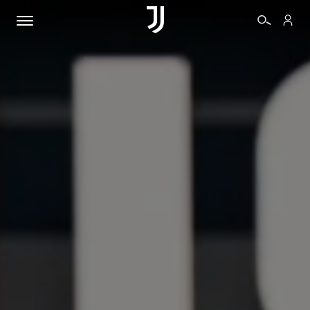
BIGLIETTI
SHOP
BIANCONERI
VIDEO
ALTRO