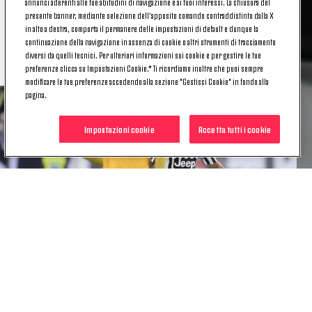
annunci aderenti alle tue abitudini di navigazione e ai tuoi interessi. La chiusura del
presente banner, mediante selezione dell’apposito comando contraddistinto dalla X
dentro ci sono tre gol, a firma Dybala, Bonucci e
in alto a destra, comporta il permanere delle impostazioni di default e dunque la
Zaza. Una vittoria che proietta i bianconeri sempre
continuazione della navigazione in assenza di cookie o altri strumenti di tracciamento
più vicini alla
capolista Napoli
.
diversi da quelli tecnici. Per ulteriori informazioni sui cookie e per gestire le tue
preferenze clicca su Impostazioni Cookie.* Ti ricordiamo inoltre che puoi sempre
modificare le tue preferenze accedendo alla sezione "Gestisci Cookie" in fondo alla
pagina.
Impostazioni cookie
Accetta tutti i cookie
Quattro giorni dopo, di nuovo in campo: questa
volta si gioca a
Genova
, contro la Samp. La Juve