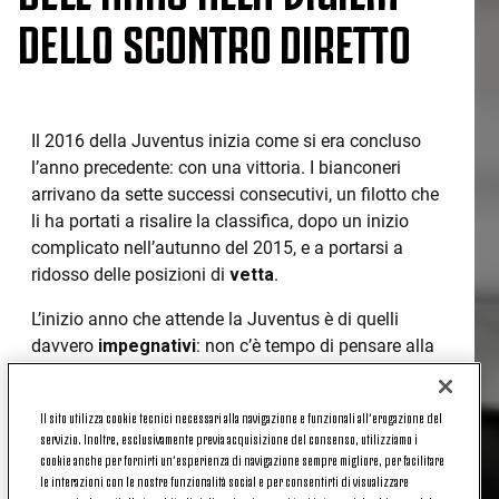
DELLO SCONTRO DIRETTO
Il 2016 della Juventus inizia come si era concluso
l’anno precedente: con una vittoria. I bianconeri
arrivano da sette successi consecutivi, un filotto che
li ha portati a risalire la classifica, dopo un inizio
complicato nell’autunno del 2015, e a portarsi a
ridosso delle posizioni di
vetta
.
L’inizio anno che attende la Juventus è di quelli
davvero
impegnativi
: non c’è tempo di pensare alla
doppia sfida di Champions League che attende i
bianconeri il mese successivo, perché a
Gennaio
Il sito utilizza cookie tecnici necessari alla navigazione e funzionali all’erogazione del
sono ben sette le partite che la Juve ha in agenda.
servizio. Inoltre, esclusivamente previa acquisizione del consenso, utilizziamo i
cookie anche per fornirti un’esperienza di navigazione sempre migliore, per facilitare
Si parte
all’Epifania, allo Stadium contro il Verona
.
le interazioni con le nostre funzionalità social e per consentirti di visualizzare
E la calza dei tifosi juventini è dolce, dolcissima: