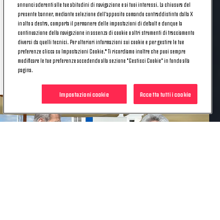
nascita di sei insediamenti: il Training Center, la
annunci aderenti alle tue abitudini di navigazione e ai tuoi interessi. La chiusura del
nuova sede della Juventus, il JHotel, la Scuola
presente banner, mediante selezione dell’apposito comando contraddistinto dalla X
in alto a destra, comporta il permanere delle impostazioni di default e dunque la
Internazionale ISE e il Concept Store.
continuazione della navigazione in assenza di cookie o altri strumenti di tracciamento
diversi da quelli tecnici. Per ulteriori informazioni sui cookie e per gestire le tue
Questa
è la sezione del nostro sito in cui vi
preferenze clicca su Impostazioni Cookie.* Ti ricordiamo inoltre che puoi sempre
raccontiamo approfonditamente il progetto
modificare le tue preferenze accedendo alla sezione "Gestisci Cookie" in fondo alla
JVillage
.
pagina.
Impostazioni cookie
Accetta tutti i cookie