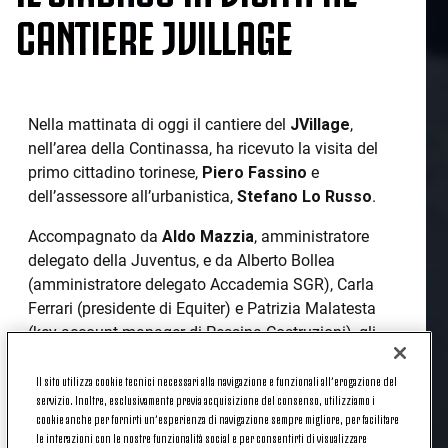
CANTIERE JVILLAGE
Nella mattinata di oggi il cantiere del
JVillage
,
nell’area della Continassa, ha ricevuto la visita del
primo cittadino torinese,
Piero Fassino
e
dell’assessore all’urbanistica,
Stefano Lo Russo
.
Accompagnato da
Aldo Mazzia
, amministratore
delegato della Juventus, e da Alberto Bollea
(amministratore delegato Accademia SGR), Carla
Ferrari (presidente di Equiter) e Patrizia Malatesta
(key account manager di Pessina Costruzioni), gli
amministratori hanno effettuato una passeggiata
all’interno dell’area, avendo modo di osservare da
Il sito utilizza cookie tecnici necessari alla navigazione e funzionali all’erogazione del
servizio. Inoltre, esclusivamente previa acquisizione del consenso, utilizziamo i
vicino lo stato dei cantieri e
l’avanzamento dei
cookie anche per fornirti un’esperienza di navigazione sempre migliore, per facilitare
lavori
che, entro il 30 giugno 2017, porteranno alla
le interazioni con le nostre funzionalità social e per consentirti di visualizzare