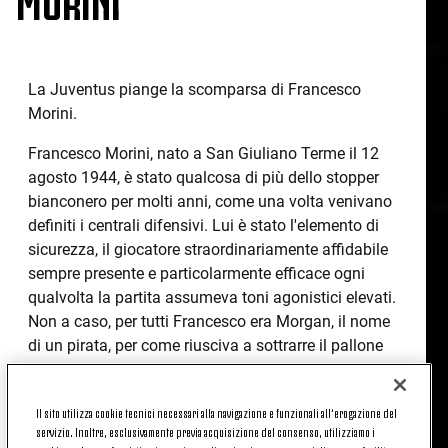
La Juventus piange la scomparsa di Francesco
Morini.
Francesco Morini, nato a San Giuliano Terme il 12
agosto 1944, è stato qualcosa di più dello stopper
bianconero per molti anni, come una volta venivano
definiti i centrali difensivi. Lui è stato l'elemento di
sicurezza, il giocatore straordinariamente affidabile
sempre presente e particolarmente efficace ogni
qualvolta la partita assumeva toni agonistici elevati.
Non a caso, per tutti Francesco era Morgan, il nome
di un pirata, per come riusciva a sottrarre il pallone
ai centravanti avversari. Ed erano proprio i duelli con
i grandi bomber dell'epoca – Boninsegna e Riva su
Il sito utilizza cookie tecnici necessari alla navigazione e funzionali all’erogazione del
tutti – ad esaltarlo nei duelli corpo a corpo: Morini
servizio. Inoltre, esclusivamente previa acquisizione del consenso, utilizziamo i
diventava l'ombra dell'attaccante di turno, non lo