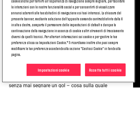
cookie anche per fornirti un’esperienza di navigazione sempre migliore, per facilitare
faceva respirare, lo marcava a uomo dal primo
le interazioni con le nostre funzionalità social e per consentirti di visualizzare
annunci aderenti alle tue abitudini di navigazione e ai tuoi interessi. La chiusura del
all'ultimo minuto.
presente banner, mediante selezione dell’apposito comando contraddistinto dalla X
in alto a destra, comporta il permanere delle impostazioni di default e dunque la
Alla Juventus ha vissuto un decennio che definire
continuazione della navigazione in assenza di cookie o altri strumenti di tracciamento
splendido è riduttivo. Francesco arriva dalla
diversi da quelli tecnici. Per ulteriori informazioni sui cookie e per gestire le tue
Sampdoria quando ha 25 anni. É il 1969, sta
preferenze clicca su Impostazioni Cookie.* Ti ricordiamo inoltre che puoi sempre
nascendo una nuova Juve ricca di gioventù e lui,
modificare le tue preferenze accedendo alla sezione "Gestisci Cookie" in fondo alla
pagina.
che in Serie A ha già fatto il suo esordio nella
stagione 1963-64, regala un contributo d'esperienza
Impostazioni cookie
Accetta tutti i cookie
e di energia. Vince molto, Morini: 5 campionati, 1
Coppa Italia, 1 Coppa Uefa. Il totale è di 372 partite,
senza mai segnare un gol – cosa sulla quale
ironizzava spesso quando ricordava i suoi trascorsi
– perché il suo compito istituzionale era impedirli,
non farli.