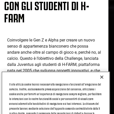
CON GLI STUDENTI DI H-
FARM
Coinvolgere le Gen Z e Alpha per creare un nuovo
senso di appartenenza bianconero che possa
andare anche oltre al campo di gioco e, perché no, al
calcio. Questo è l’obiettivo della Challenge, lanciata
dalla Juventus agli studenti di H-FARM, piattaforma
nata nel 2005 che sviluppa progetti innovativi, e che
si è conclusa oggi, con l’evento all’interno del
Campus di H-FARM a Treviso, che ha visto la
Il sito utilizza cookie tecnici necessari alla navigazione e funzionali all’erogazione del
premiazione del progetto vincitore.
servizio. Inoltre, esclusivamente previa acquisizione del consenso, utilizziamo i
cookie anche per fornirti un’esperienza di navigazione sempre migliore, per facilitare
le interazioni con le nostre funzionalità social e per consentirti di visualizzare
Una challenge studiata per permettere ai ragazzi di
annunci aderenti alle tue abitudini di navigazione e ai tuoi interessi. La chiusura del
pensare fuori dagli schemi, andare oltre il campo da
presente banner, mediante selezione dell’apposito comando contraddistinto dalla X
gioco per ideare, modellare e pianificare un nuovo e
in alto a destra, comporta il permanere delle impostazioni di default e dunque la