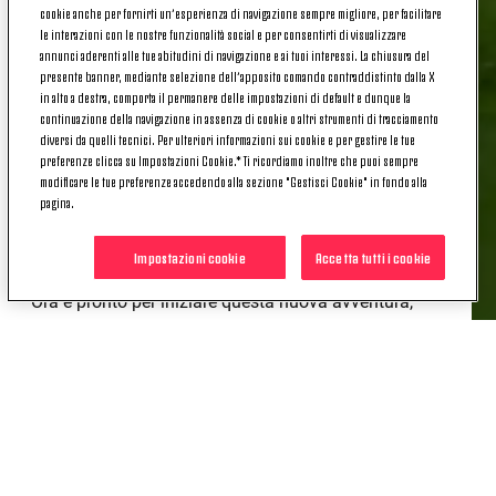
al club toscano, in Serie B.
cookie anche per fornirti un’esperienza di navigazione sempre migliore, per facilitare
le interazioni con le nostre funzionalità social e per consentirti di visualizzare
Rouhi, protagonista di una crescita costante nel
annunci aderenti alle tue abitudini di navigazione e ai tuoi interessi. La chiusura del
presente banner, mediante selezione dell’apposito comando contraddistinto dalla X
Settore Giovanile bianconero
, prima del
in alto a destra, comporta il permanere delle impostazioni di default e dunque la
passaggio in Prima Squadra ha militato nella rosa
continuazione della navigazione in assenza di cookie o altri strumenti di tracciamento
della
Next Gen
, totalizzando 39 presenze tra tutte le
diversi da quelli tecnici. Per ulteriori informazioni sui cookie e per gestire le tue
competizioni e mettendo a segno anche due reti.
preferenze clicca su Impostazioni Cookie.* Ti ricordiamo inoltre che puoi sempre
modificare le tue preferenze accedendo alla sezione "Gestisci Cookie" in fondo alla
pagina.
Poi, come detto, l'approdo in
Prima Squadra
con la
quale il 26 agosto 2024 ha trovato anche il suo
esordio sul campo dell'Hellas Verona.
Impostazioni cookie
Accetta tutti i cookie
Ora è pronto per iniziare questa nuova avventura,
con l'obiettivo di continuare a crescere.
Buona fortuna, Jonas!