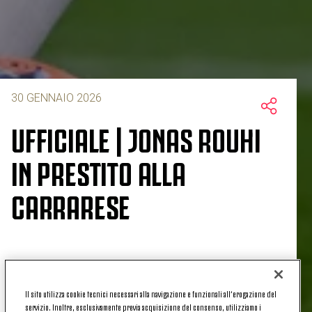
30 GENNAIO 2026
UFFICIALE | JONAS ROUHI
IN PRESTITO ALLA
CARRARESE
Jonas
Rouhi
giocherà la seconda parte della
stagione 2025/2026 alla
Carrarese
. È ufficiale il
Il sito utilizza cookie tecnici necessari alla navigazione e funzionali all’erogazione del
prestito
fino al 30 giugno 2026 dell'esterno svedese
servizio. Inoltre, esclusivamente previa acquisizione del consenso, utilizziamo i