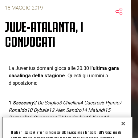
18 MAGGIO 2019
JUVE-ATALANTA, I
CONVOCATI
La Juventus domani gioca alle 20.30
l'ultima gara
casalinga della stagione
. Questi gli uomini a
disposizione:
1
Szczesny
2 De Sciglio
3 Chiellini
4 Caceres
5 Pjanic
7
Ronaldo
10 Dybala
12 Alex Sandro
14 Matuidi
15
Barzagli
16 Cuadrado17 Mandzukic18 Kean
19
Bonucci
20 Cancelo
21 Pinsoglio
23 Emre Can24
Il sito utilizza cookie tecnici necessari alla navigazione e funzionali all’erogazione del
Rugani
30 Bentancur
32 Del Favero
33 Bernardeschi
servizio. Inoltre, esclusivamente previa acquisizione del consenso, utilizziamo i