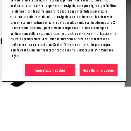
37 Spinazzola
41 Nicolussi Caviglia
**
cookie anche per fornirti un’esperienza di navigazione sempre migliore, per facilitare
le interazioni con le nostre funzionalità social e per consentirti di visualizzare
annunci aderenti alle tue abitudini di navigazione e ai tuoi interessi. La chiusura del
Il tuo accesso esclusivo al mondo bianconero
presente banner, mediante selezione dell’apposito comando contraddistinto dalla X
in alto a destra, comporta il permanere delle impostazioni di default e dunque la
continuazione della navigazione in assenza di cookie o altri strumenti di tracciamento
diversi da quelli tecnici. Per ulteriori informazioni sui cookie e per gestire le tue
preferenze clicca su Impostazioni Cookie.* Ti ricordiamo inoltre che puoi sempre
modificare le tue preferenze accedendo alla sezione "Gestisci Cookie" in fondo alla
pagina.
Impostazioni cookie
Accetta tutti i cookie