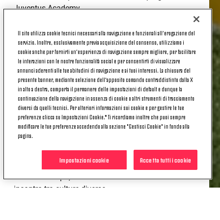
Juventus Academy.
Ma al di là delle statistiche, la World Cup si è rivelata
Il sito utilizza cookie tecnici necessari alla navigazione e funzionali all’erogazione del
soprattutto una straordinaria esperienza umana. Più
servizio. Inoltre, esclusivamente previa acquisizione del consenso, utilizziamo i
che una semplice competizione, una vera
cookie anche per fornirti un’esperienza di navigazione sempre migliore, per facilitare
le interazioni con le nostre funzionalità social e per consentirti di visualizzare
celebrazione dei valori dello sport: amicizia,
annunci aderenti alle tue abitudini di navigazione e ai tuoi interessi. La chiusura del
passione, condivisione e rispetto, gli stessi principi
presente banner, mediante selezione dell’apposito comando contraddistinto dalla X
che da sempre rappresentano il cuore di questa
in alto a destra, comporta il permanere delle impostazioni di default e dunque la
manifestazione.
continuazione della navigazione in assenza di cookie o altri strumenti di tracciamento
diversi da quelli tecnici. Per ulteriori informazioni sui cookie e per gestire le tue
preferenze clicca su Impostazioni Cookie.* Ti ricordiamo inoltre che puoi sempre
Le magnifiche località di Susa, Oulx, Sauze d’Oulx e
modificare le tue preferenze accedendo alla sezione "Gestisci Cookie" in fondo alla
Bardonecchia, insieme all’Allianz Training Center di
pagina.
Vinovo, che ha ospitato le finali “Gold”, hanno fatto
da cornice a una settimana intensa e ricca di
Impostazioni cookie
Accetta tutti i cookie
emozioni. Giorni vissuti con entusiasmo dentro e
fuori dal campo, tra sfide avvincenti e momenti di
incontro tra culture diverse.
L’obiettivo principale dell’evento – offrire ai giovani