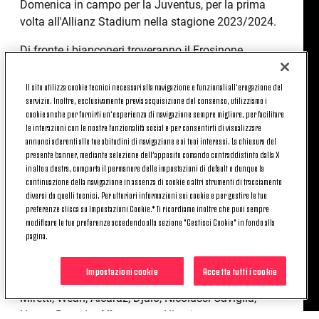
Domenica in campo per la Juventus, per la prima
volta all'Allianz Stadium nella stagione 2023/2024.
Di fronte i bianconeri troveranno il Frosinone,
affrontato alla stessa ora nel girone di andata.
Il sito utilizza cookie tecnici necessari alla navigazione e funzionali all’erogazione del
Di seguito le scelte di Massimiliano Allegri e di
servizio. Inoltre, esclusivamente previa acquisizione del consenso, utilizziamo i
Eusebio Di Francesco.
cookie anche per fornirti un’esperienza di navigazione sempre migliore, per facilitare
le interazioni con le nostre funzionalità social e per consentirti di visualizzare
annunci aderenti alle tue abitudini di navigazione e ai tuoi interessi. La chiusura del
presente banner, mediante selezione dell’apposito comando contraddistinto dalla X
JUVENTUS-FROSINONE, LE
in alto a destra, comporta il permanere delle impostazioni di default e dunque la
FORMAZIONI UFFICIALI
continuazione della navigazione in assenza di cookie o altri strumenti di tracciamento
diversi da quelli tecnici. Per ulteriori informazioni sui cookie e per gestire le tue
preferenze clicca su Impostazioni Cookie.* Ti ricordiamo inoltre che puoi sempre
modificare le tue preferenze accedendo alla sezione "Gestisci Cookie" in fondo alla
Juventus
: Szczesny; Gatti, Bremer, Rugani;
pagina.
Cambiaso, McKennie, Locatelli, Rabiot (C), Kostic;
Chiesa, Vlahovic.
A disposizione
: Pinsoglio,
Impostazioni cookie
Accetta tutti i cookie
Daffara, Alex Sandro, Milik, Yildiz, Iling-Junior,
Miretti, Weah, Alcaraz, Djaló, Nicolussi Caviglia,
Nonge Boende.
Allenatore
: Allegri.