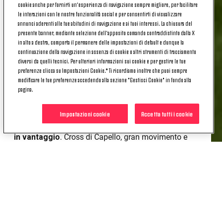
turco dopo il notevole intervento di Illanes restituisce
cookie anche per fornirti un’esperienza di navigazione sempre migliore, per facilitare
la pericolosità dell'azione.
Si va al riposo sullo 0-0
.
le interazioni con le nostre funzionalità social e per consentirti di visualizzare
annunci aderenti alle tue abitudini di navigazione e ai tuoi interessi. La chiusura del
presente banner, mediante selezione dell’apposito comando contraddistinto dalla X
In avvio di secondo tempo è la Carrarese a
in alto a destra, comporta il permanere delle impostazioni di default e dunque la
spaventare la Juve. Al 53' Zuelli calcia praticamente
continuazione della navigazione in assenza di cookie o altri strumenti di tracciamento
a botta sicura, ma tra gli ospiti e il vantaggio si
diversi da quelli tecnici. Per ulteriori informazioni sui cookie e per gestire le tue
frappone
Poli
: decisivo l'intervento del capitano. Un
preferenze clicca su Impostazioni Cookie.* Ti ricordiamo inoltre che puoi sempre
modificare le tue preferenze accedendo alla sezione "Gestisci Cookie" in fondo alla
minuto più tardi gol annullato a Capello. Ancora
pagina.
protagonista, ma stavolta in negativo, Zuelli:
all'origine del gol c'è la carica irregolare su Daffara.
Impostazioni cookie
Accetta tutti i cookie
Al terzo grosso tentativo, però,
la Carrarese passa
in vantaggio
. Cross di Capello, gran movimento e
colpo di testa di Panico che al 61' trafigge Daffara.
La reazione bianconera è inevitabile, ma le
serpentine di Yildiz e Turicchia non portano a vere
occasioni.
La Juve prova a dare una scossa con i cambi e
proprio un neoentrato,
Anghelè
, ha al 79' una buona