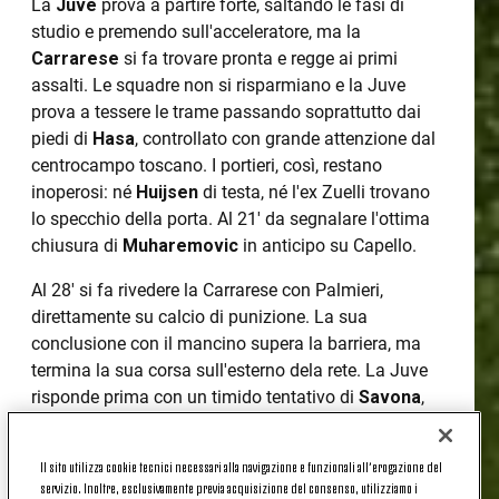
La
Juve
prova a partire forte, saltando le fasi di
studio e premendo sull'acceleratore, ma la
Carrarese
si fa trovare pronta e regge ai primi
assalti. Le squadre non si risparmiano e la Juve
prova a tessere le trame passando soprattutto dai
piedi di
Hasa
, controllato con grande attenzione dal
centrocampo toscano. I portieri, così, restano
inoperosi: né
Huijsen
di testa, né l'ex Zuelli trovano
lo specchio della porta. Al 21' da segnalare l'ottima
chiusura di
Muharemovic
in anticipo su Capello.
Al 28' si fa rivedere la Carrarese con Palmieri,
direttamente su calcio di punizione. La sua
conclusione con il mancino supera la barriera, ma
termina la sua corsa sull'esterno dela rete. La Juve
risponde prima con un timido tentativo di
Savona
,
poi con
Kenan
Yildiz
che, nel cuore dell'area
avversaria, calcia da ottima posizione, trovando
Il sito utilizza cookie tecnici necessari alla navigazione e funzionali all’erogazione del
però il muro della difesa avversaria. La rabbia del
servizio. Inoltre, esclusivamente previa acquisizione del consenso, utilizziamo i