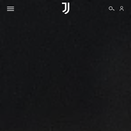
BIGLIETTI
SHOP
BIANCONERI
VIDEO
ALTRO