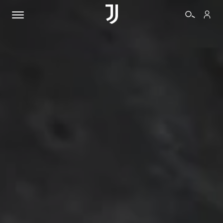
BIGLIETTI
SHOP
BIANCONERI
VIDEO
ALTRO