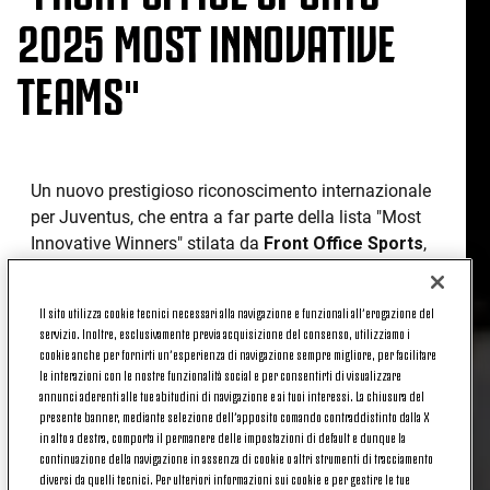
2025 MOST INNOVATIVE
TEAMS"
Un nuovo prestigioso riconoscimento internazionale
per Juventus, che entra a far parte della lista "Most
Innovative Winners" stilata da
Front Office Sports
,
in collaborazione con
Sports Innovation Lab
.
Il premio celebra i team, le leghe e i brand che
Il sito utilizza cookie tecnici necessari alla navigazione e funzionali all’erogazione del
stanno ridefinendo l’industria sportiva, fissando
servizio. Inoltre, esclusivamente previa acquisizione del consenso, utilizziamo i
nuovi standard di innovazione, creatività, progresso
cookie anche per fornirti un’esperienza di navigazione sempre migliore, per facilitare
e impatto culturale.
le interazioni con le nostre funzionalità social e per consentirti di visualizzare
annunci aderenti alle tue abitudini di navigazione e ai tuoi interessi. La chiusura del
presente banner, mediante selezione dell’apposito comando contraddistinto dalla X
Secondo Front Office Sports, Juventus ha
in alto a destra, comporta il permanere delle impostazioni di default e dunque la
dimostrato come un club di calcio possa
continuazione della navigazione in assenza di cookie o altri strumenti di tracciamento
trasformarsi in una forza culturale capace di ispirare
diversi da quelli tecnici. Per ulteriori informazioni sui cookie e per gestire le tue