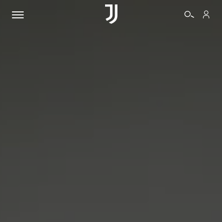
BIGLIETTI
SHOP
BIANCONERI
VIDEO
ALTRO