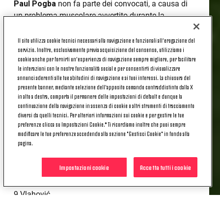
Paul Pogba
non fa parte dei convocati, a causa di
un problema muscolare avvertito durante la
rifinitura di questa mattina.
Il sito utilizza cookie tecnici necessari alla navigazione e funzionali all’erogazione del
servizio. Inoltre, esclusivamente previa acquisizione del consenso, utilizziamo i
I CONVOCATI
cookie anche per fornirti un’esperienza di navigazione sempre migliore, per facilitare
le interazioni con le nostre funzionalità social e per consentirti di visualizzare
annunci aderenti alle tue abitudini di navigazione e ai tuoi interessi. La chiusura del
presente banner, mediante selezione dell’apposito comando contraddistinto dalla X
1 Szczesny
in alto a destra, comporta il permanere delle impostazioni di default e dunque la
continuazione della navigazione in assenza di cookie o altri strumenti di tracciamento
diversi da quelli tecnici. Per ulteriori informazioni sui cookie e per gestire le tue
2 De Sciglio
preferenze clicca su Impostazioni Cookie.* Ti ricordiamo inoltre che puoi sempre
modificare le tue preferenze accedendo alla sezione "Gestisci Cookie" in fondo alla
3 Bremer
pagina.
5 Locatelli
Impostazioni cookie
Accetta tutti i cookie
6 Danilo
9 Vlahović
11 Cuadrado