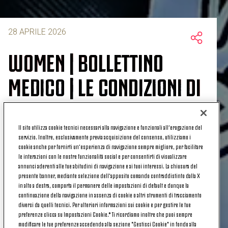
28 APRILE 2026
WOMEN | BOLLETTINO
MEDICO | LE CONDIZIONI DI
CHIARA BECCARI
Il sito utilizza cookie tecnici necessari alla navigazione e funzionali all’erogazione del
servizio. Inoltre, esclusivamente previa acquisizione del consenso, utilizziamo i
cookie anche per fornirti un’esperienza di navigazione sempre migliore, per facilitare
A seguito di un trauma distorsivo del ginocchio
le interazioni con le nostre funzionalità social e per consentirti di visualizzare
annunci aderenti alle tue abitudini di navigazione e ai tuoi interessi. La chiusura del
sinistro riportato nel corso della partita Juventus-
presente banner, mediante selezione dell’apposito comando contraddistinto dalla X
Roma, Chiara
Beccari
è stata sottoposta ad
in alto a destra, comporta il permanere delle impostazioni di default e dunque la
accertamenti strumentali presso il J|medical che
continuazione della navigazione in assenza di cookie o altri strumenti di tracciamento
diversi da quelli tecnici. Per ulteriori informazioni sui cookie e per gestire le tue
hanno evidenziato la lesione del legamento crociato
preferenze clicca su Impostazioni Cookie.* Ti ricordiamo inoltre che puoi sempre
anteriore. Nei prossimi giorni la calciatrice verrà
modificare le tue preferenze accedendo alla sezione "Gestisci Cookie" in fondo alla