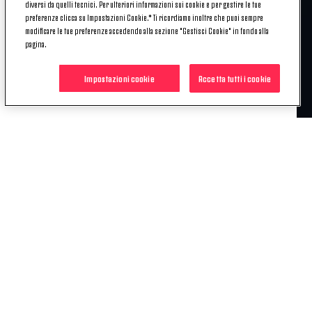
diversi da quelli tecnici. Per ulteriori informazioni sui cookie e per gestire le tue
preferenze clicca su Impostazioni Cookie.* Ti ricordiamo inoltre che puoi sempre
modificare le tue preferenze accedendo alla sezione "Gestisci Cookie" in fondo alla
Bacic
Boattin
Bonansea
Caruso
Cernoia
Franco
pagina.
Galli
Gama
GirelliGiulianiHyyrynen
Pedersen
Rosucci
Salvai
Sembrant
Sikora
Souza Alves
Impostazioni cookie
Accetta tutti i cookie
Staskova
Tasselli Zamanian
POTREBBE INTERESSARTI
ANCHE
NEWS