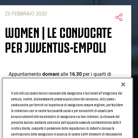
25 FEBBRAIO 2020
WOMEN | LE CONVOCATE
PER JUVENTUS-EMPOLI
Appuntamento
domani
alle
16.30
per i quarti di
finale di
ritorno
di
Coppa Italia
contro l’
Empoli
.
Nella gara di
andata
i bianconeri si sono imposti per
Il sito utilizza cookie tecnici necessari alla navigazione e funzionali all’erogazione del
6-0
, grazie alla tripletta di Staskova e le reti di
servizio. Inoltre, esclusivamente previa acquisizione del consenso, utilizziamo i
Gama, Zamanian e Sembrant.
cookie anche per fornirti un’esperienza di navigazione sempre migliore, per facilitare
le interazioni con le nostre funzionalità social e per consentirti di visualizzare
annunci aderenti alle tue abitudini di navigazione e ai tuoi interessi. La chiusura del
Ecco le
convocate
:
presente banner, mediante selezione dell’apposito comando contraddistinto dalla X
in alto a destra, comporta il permanere delle impostazioni di default e dunque la
continuazione della navigazione in assenza di cookie o altri strumenti di tracciamento