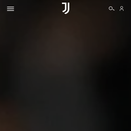
BIGLIETTI
SHOP
BIANCONERI
VIDEO
ALTRO