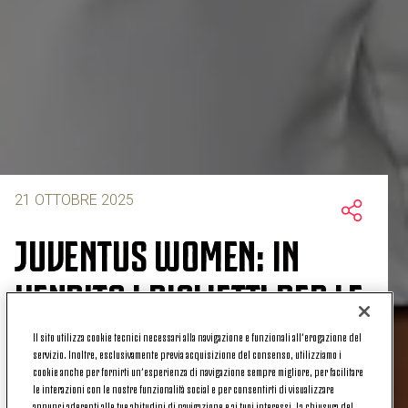
21 OTTOBRE 2025
JUVENTUS WOMEN: IN
VENDITA I BIGLIETTI PER LE
PROSSIME PARTITE DI UEFA
Il sito utilizza cookie tecnici necessari alla navigazione e funzionali all’erogazione del
servizio. Inoltre, esclusivamente previa acquisizione del consenso, utilizziamo i
WOMEN’S CHAMPIONS
cookie anche per fornirti un’esperienza di navigazione sempre migliore, per facilitare
le interazioni con le nostre funzionalità social e per consentirti di visualizzare
annunci aderenti alle tue abitudini di navigazione e ai tuoi interessi. La chiusura del