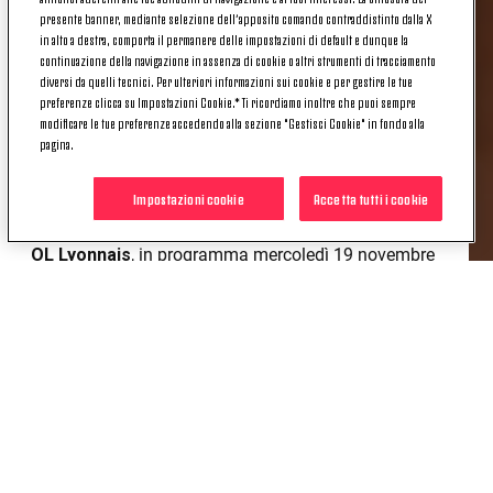
LEAGUE
presente banner, mediante selezione dell’apposito comando contraddistinto dalla X
in alto a destra, comporta il permanere delle impostazioni di default e dunque la
continuazione della navigazione in assenza di cookie o altri strumenti di tracciamento
diversi da quelli tecnici. Per ulteriori informazioni sui cookie e per gestire le tue
preferenze clicca su Impostazioni Cookie.* Ti ricordiamo inoltre che puoi sempre
Continua l’avventura delle Juventus Women nella
modificare le tue preferenze accedendo alla sezione "Gestisci Cookie" in fondo alla
pagina.
massima competizione europea per club: oggi,
martedì 21 ottobre, alle ore 15:00, aprirà
Impostazioni cookie
Accetta tutti i cookie
ufficialmente la vendita dei biglietti per l’attesa sfida
di UEFA Women’s Champions League tra Juventus e
OL Lyonnais
, in programma mercoledì 19 novembre
alle ore 18:45 allo stadio “Pozzo-La Marmora” di
Biella
.
Biglietti a 10€ in tutti i settori, con l’opzione del
ridotto a 1€ per gli Under 14, abbonati 25-26,
Juventus
Member
e possessori di Juventus Card.
Solo i biglietti per le partite a Biella potranno essere
acquistati in loco presso il botteghino dello stadio, a