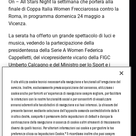
On – All Stars Night la settimana che porterà alla
finale di Coppa Italia Women Frecciarossa contro la
Roma, in programma domenica 24 maggio a
Vicenza.
La serata ha offerto un grande spettacolo di luci e
musica, vedendo la partecipazione della
presidentessa della Serie A Women Federica
Cappelletti, del vicepresidente vicario della FIGC
Umberto Calcagno e del Ministro per lo Sport e i
Giovani Andrea Abodi. Sul palco hanno sfilato le
grandi eccellenze del calcio femminile italiano, con
Il sito utilizza cookie tecnici necessari alla navigazione e funzionali all’erogazione del
la Juventus assoluta protagonista grazie ai
servizio. Inoltre, esclusivamente previa acquisizione del consenso, utilizziamo i
cookie anche per fornirti un’esperienza di navigazione sempre migliore, per facilitare
prestigiosi riconoscimenti assegnati alle nostre
le interazioni con le nostre funzionalità social e per consentirti di visualizzare
atlete e al Club.
annunci aderenti alle tue abitudini di navigazione e ai tuoi interessi. La chiusura del
presente banner, mediante selezione dell’apposito comando contraddistinto dalla X
Il grande percorso di crescita delle giovani
in alto a destra, comporta il permanere delle impostazioni di default e dunque la
bianconere ha trovato infatti conferma nei premi
continuazione della navigazione in assenza di cookie o altri strumenti di tracciamento
diversi da quelli tecnici. Per ulteriori informazioni sui cookie e per gestire le tue
individuali assegnati dalla Federazione per la
preferenze clicca su Impostazioni Cookie.* Ti ricordiamo inoltre che puoi sempre
stagione 2025/2026. Sono state due le giocatrici