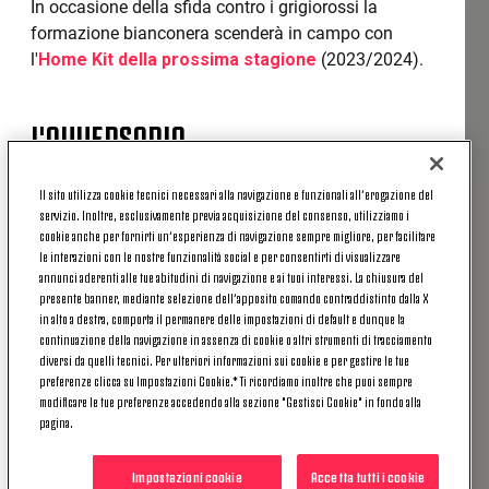
In occasione della sfida contro i grigiorossi la
formazione bianconera scenderà in campo con
l'
Home Kit della prossima stagione
(2023/2024).
L'AVVERSARIA
Il sito utilizza cookie tecnici necessari alla navigazione e funzionali all’erogazione del
«Considerando soltanto il girone di ritorno, la
servizio. Inoltre, esclusivamente previa acquisizione del consenso, utilizziamo i
Cremonese sarebbe fuori dalla zona retrocessione
cookie anche per fornirti un’esperienza di navigazione sempre migliore, per facilitare
perchè ha totalizzato 16 punti in 15 gare, cinque in
le interazioni con le nostre funzionalità social e per consentirti di visualizzare
annunci aderenti alle tue abitudini di navigazione e ai tuoi interessi. La chiusura del
più della terzultima nello stesso periodo. Domani
presente banner, mediante selezione dell’apposito comando contraddistinto dalla X
(domenica 14 maggio 2023 ndr), dunque, siamo
in alto a destra, comporta il permanere delle impostazioni di default e dunque la
consapevoli che sarà un match complicato contro
continuazione della navigazione in assenza di cookie o altri strumenti di tracciamento
diversi da quelli tecnici. Per ulteriori informazioni sui cookie e per gestire le tue
una squadra che concede pochi spazi, ma per noi
preferenze clicca su Impostazioni Cookie.* Ti ricordiamo inoltre che puoi sempre
sarà importante conquistare altri tre punti. Poi
modificare le tue preferenze accedendo alla sezione "Gestisci Cookie" in fondo alla
penseremo al Siviglia, ma sarebbe un grave errore
pagina.
sottovalutare la partita contro la squadra di Davide
Ballardini»
.
Impostazioni cookie
Accetta tutti i cookie