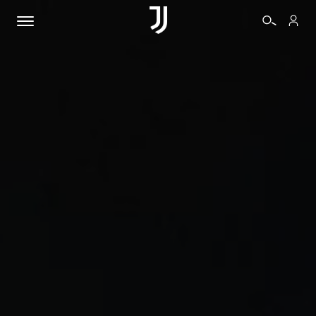
BIGLIETTI
SHOP
BIANCONERI
VIDEO
ALTRO