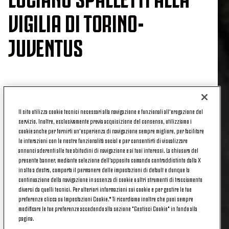
VIGILIA DI TORINO-
JUVENTUS
Alle
20:45
di domani, domenica 24 maggio 2026,
la
Juventus
giocherà in trasferta contro il
Torino
in
Il sito utilizza cookie tecnici necessari alla navigazione e funzionali all’erogazione del
occasione della
38^ e ultima giornata
della Serie A
servizio. Inoltre, esclusivamente previa acquisizione del consenso, utilizziamo i
2025/2026.
cookie anche per fornirti un’esperienza di navigazione sempre migliore, per facilitare
le interazioni con le nostre funzionalità social e per consentirti di visualizzare
Mister Luciano
Spalletti
ha presentato così il derby
annunci aderenti alle tue abitudini di navigazione e ai tuoi interessi. La chiusura del
presente banner, mediante selezione dell’apposito comando contraddistinto dalla X
contro la squadra granata nella
conferenza
in alto a destra, comporta il permanere delle impostazioni di default e dunque la
stampa
di vigilia.
continuazione della navigazione in assenza di cookie o altri strumenti di tracciamento
diversi da quelli tecnici. Per ulteriori informazioni sui cookie e per gestire le tue
«Mi aspetto una prestazione degna di quello che è
preferenze clicca su Impostazioni Cookie.* Ti ricordiamo inoltre che puoi sempre
successo questa settimana, di quello che richiede
modificare le tue preferenze accedendo alla sezione "Gestisci Cookie" in fondo alla
pagina.
l’importanza della partita: è un derby, di