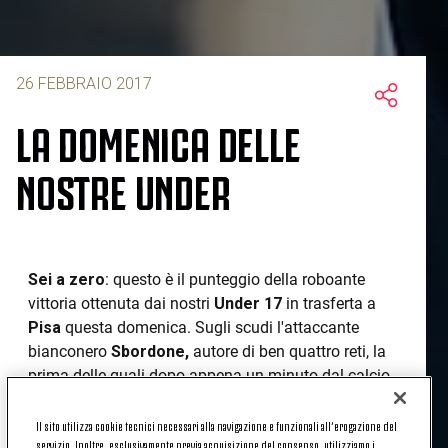
26 FEBBRAIO 2017
LA DOMENICA DELLE
NOSTRE UNDER
Sei a zero
: questo è il punteggio della roboante
vittoria ottenuta dai nostri
Under 17
in trasferta a
Pisa
questa domenica. Sugli scudi l'attaccante
bianconero
Sbordone,
autore di ben quattro reti, la
prima delle quali dopo appena un minuto dal calcio
d'inizio (poi al 15', 28' e 7' della ripresa). Completa il
tabellino la doppietta del compagno di reparto
Il sito utilizza cookie tecnici necessari alla navigazione e funzionali all’erogazione del
servizio. Inoltre, esclusivamente previa acquisizione del consenso, utilizziamo i
Petrelli,
a segno al 30' e al 36' della prima frazione