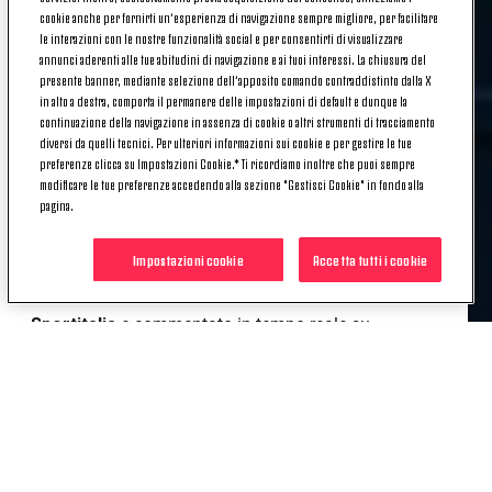
cookie anche per fornirti un’esperienza di navigazione sempre migliore, per facilitare
di gioco.
le interazioni con le nostre funzionalità social e per consentirti di visualizzare
annunci aderenti alle tue abitudini di navigazione e ai tuoi interessi. La chiusura del
Doppia sfida casalinga al
Genoa,
invece, per
Under
presente banner, mediante selezione dell’apposito comando contraddistinto dalla X
16
e
Under 15
. I primi pareggiano a reti bianche
in alto a destra, comporta il permanere delle impostazioni di default e dunque la
all'Ale&Ricky di
continuazione della navigazione in assenza di cookie o altri strumenti di tracciamento
Vinovo;
mentre per i secondi si
diversi da quelli tecnici. Per ulteriori informazioni sui cookie e per gestire le tue
registra la vittoria ospite per 2-1, con rete bianconera
preferenze clicca su Impostazioni Cookie.* Ti ricordiamo inoltre che puoi sempre
firmata
Tongya.
modificare le tue preferenze accedendo alla sezione "Gestisci Cookie" in fondo alla
pagina.
Ora riflettori puntati sulla
Primavera,
in campo
domani,
lunedì 27 febbraio
, alle ore
14.30
a
Impostazioni cookie
Accetta tutti i cookie
Venaria Reale (TO), ospite del
Torino
per il
Derby
della Mole
. Il match sarà trasmesso in diretta su
Sportitalia
e commentato in tempo reale su
**@JuventusFCYouth, il nostro account Twitter
ufficiale dedicato al settore giovanile**
.