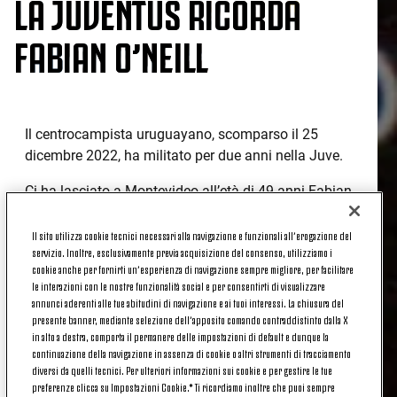
LA JUVENTUS RICORDA
FABIAN O’NEILL
Il centrocampista uruguayano, scomparso il 25
dicembre 2022, ha militato per due anni nella Juve.
Ci ha lasciato a Montevideo all’età di 49 anni Fabian
O’Neill.
Il sito utilizza cookie tecnici necessari alla navigazione e funzionali all’erogazione del
Centrocampista di talento, classe 1973, O’Neill ha
servizio. Inoltre, esclusivamente previa acquisizione del consenso, utilizziamo i
militato per 2 anni nella Juventus, dal 2000 al 2002.
cookie anche per fornirti un’esperienza di navigazione sempre migliore, per facilitare
le interazioni con le nostre funzionalità social e per consentirti di visualizzare
annunci aderenti alle tue abitudini di navigazione e ai tuoi interessi. La chiusura del
La sua carriera è iniziata ed è finita al Nacional di
presente banner, mediante selezione dell’apposito comando contraddistinto dalla X
Montevideo (con cui ha vinto il titolo nazionale e
in alto a destra, comporta il permanere delle impostazioni di default e dunque la
due volte la Liguilla Pre-Libertadores de América): in
continuazione della navigazione in assenza di cookie o altri strumenti di tracciamento
Italia, oltre alla Juventus, ha giocato al Cagliari e al
diversi da quelli tecnici. Per ulteriori informazioni sui cookie e per gestire le tue
preferenze clicca su Impostazioni Cookie.* Ti ricordiamo inoltre che puoi sempre
Perugia.