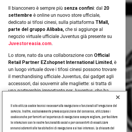
Il bianconero è sempre più
senza confini
: dal
20
settembre
è online un nuovo store ufficiale,
dedicato ai tifosi cinesi, sulla piattaforma
TMall,
parte del gruppo Alibaba,
che si aggiunge al
negozio virtuale ufficiale Juventus già presente su
Juvestoreasia.com
.
Lo store, nato da una collaborazione con
Official
Retail Partner EZshopnet International Limited
, è
un luogo virtuale dove i tifosi cinesi possono trovare
il merchandising ufficiale Juventus, dai gadget agli
accesssori, dai souvernir alle magliette: si tratta di
una partnership importante per Juventus, che ha
così la possibilità di raggiungere durettamente le
centinaia di milioni di utenti del sito cinese,
Il sito utilizza cookie tecnici necessari alla navigazione e funzionali all’erogazione del
servizio. Inoltre, esclusivamente previa acquisizione del consenso, utilizziamo i
attraverso piattaforma mobile o sito internet
cookie anche per fornirti un’esperienza di navigazione sempre migliore, per facilitare
accessibile da pc.
le interazioni con le nostre funzionalità social e per consentirti di visualizzare
annunci aderenti alle tue abitudini di navigazione e ai tuoi interessi. La chiusura del
E le sorprese non mancano, fin dall’inizio! Infatti,