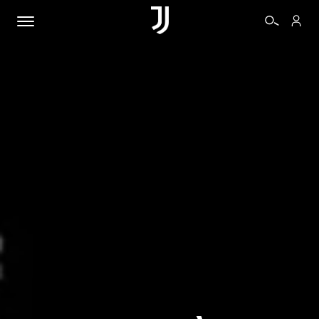
BIGLIETTI
SHOP
BIANCONERI
VIDEO
ALTRO