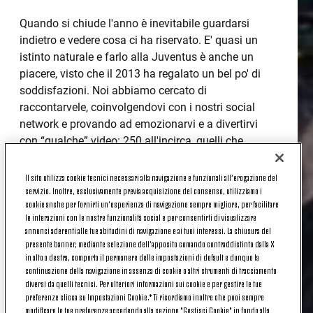
Quando si chiude l'anno è inevitabile guardarsi
indietro e vedere cosa ci ha riservato. E' quasi un
istinto naturale e farlo alla Juventus è anche un
piacere, visto che il 2013 ha regalato un bel po' di
soddisfazioni. Noi abbiamo cercato di
raccontarvele, coinvolgendovi con i nostri social
network e provando ad emozionarvi e a divertirvi
con “qualche” video: 250 all'incirca, quelli che
abbiamo pubblicato dal gennaio scorso sul nostro
canale youtube. E i quasi 25 milioni di
Il sito utilizza cookie tecnici necessari alla navigazione e funzionali all’erogazione del
servizio. Inoltre, esclusivamente previa acquisizione del consenso, utilizziamo i
visualizzazioni ci dicono che abbiate gradito il
cookie anche per fornirti un’esperienza di navigazione sempre migliore, per facilitare
tentativo. Così abbiamo guardato indietro e ne
le interazioni con le nostre funzionalità social e per consentirti di visualizzare
abbiamo scelti 31, un numero che per noi ha un
annunci aderenti alle tue abitudini di navigazione e ai tuoi interessi. La chiusura del
certo significato... Abbiamo così creato una
presente banner, mediante selezione dell’apposito comando contraddistinto dalla X
in alto a destra, comporta il permanere delle impostazioni di default e dunque la
**playlist del 2013**
, che pur non potendo certo
continuazione della navigazione in assenza di cookie o altri strumenti di tracciamento
riassumere tutto quanto accaduto, crediamo possa
diversi da quelli tecnici. Per ulteriori informazioni sui cookie e per gestire le tue
regalarvi ancora qualche sorriso.
preferenze clicca su Impostazioni Cookie.* Ti ricordiamo inoltre che puoi sempre
modificare le tue preferenze accedendo alla sezione "Gestisci Cookie" in fondo alla