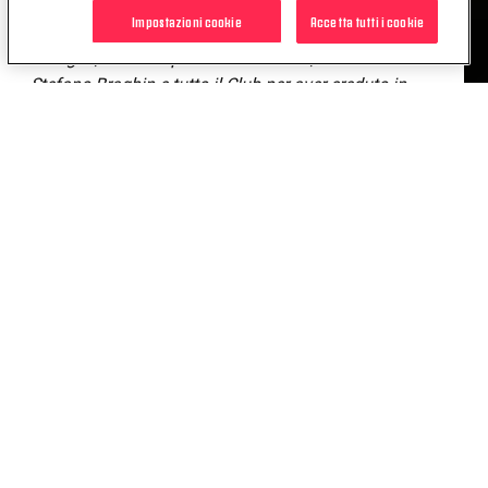
mie compagne e della società mi sta aiutando
Impostazioni cookie
Accetta tutti i cookie
tantissimo. Per questo ci tengo a ringraziare la mia
famiglia, che mi è più vicina che mai, il direttore
Stefano Braghin e tutto il Club per aver creduto in
me ancora una volta
».