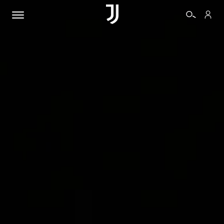
BIGLIETTI
SHOP
BIANCONERI
VIDEO
ALTRO