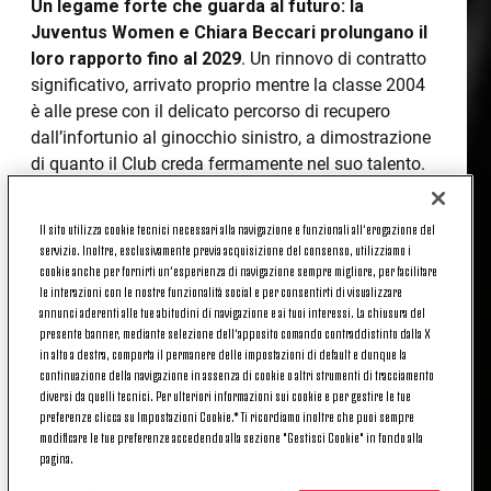
Un legame forte che guarda al futuro: la
Juventus Women e Chiara Beccari prolungano il
loro rapporto fino al 2029
. Un rinnovo di contratto
significativo, arrivato proprio mentre la classe 2004
è alle prese con il delicato percorso di recupero
dall’infortunio al ginocchio sinistro, a dimostrazione
di quanto il Club creda fermamente nel suo talento.
La numero 9 bianconera ha condiviso con noi
tutte le emozioni di queste ore
.
Il sito utilizza cookie tecnici necessari alla navigazione e funzionali all’erogazione del
servizio. Inoltre, esclusivamente previa acquisizione del consenso, utilizziamo i
«
Il rinnovo di contratto con la Juventus Women è
cookie anche per fornirti un’esperienza di navigazione sempre migliore, per facilitare
una gioia immensa e, soprattutto in un momento
le interazioni con le nostre funzionalità social e per consentirti di visualizzare
particolare come questo, mi sta dando una forza
annunci aderenti alle tue abitudini di navigazione e ai tuoi interessi. La chiusura del
presente banner, mediante selezione dell’apposito comando contraddistinto dalla X
enorme. La fiducia della società non è mai mancata,
in alto a destra, comporta il permanere delle impostazioni di default e dunque la
ma firmare il prolungamento proprio adesso è un
continuazione della navigazione in assenza di cookie o altri strumenti di tracciamento
gesto bellissimo che ho sentito tanto, rendendo
diversi da quelli tecnici. Per ulteriori informazioni sui cookie e per gestire le tue
preferenze clicca su Impostazioni Cookie.* Ti ricordiamo inoltre che puoi sempre
questo rinnovo ancora più speciale rispetto agli altri.
modificare le tue preferenze accedendo alla sezione "Gestisci Cookie" in fondo alla
Ovviamente non è un periodo facilissimo da
pagina.
affrontare a causa dell'infortunio, ma l'affetto delle