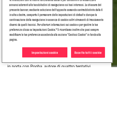
contro il 19,1% del Toro.
annunci aderenti alle tue abitudini di navigazione e ai tuoi interessi. La chiusura del
presente banner, mediante selezione dell’apposito comando contraddistinto dalla X
L’unica classifica nella quale i granata superano i
in alto a destra, comporta il permanere delle impostazioni di default e dunque la
bianconeri è quella dei palloni recuperati dai singoli
continuazione della navigazione in assenza di cookie o altri strumenti di tracciamento
diversi da quelli tecnici. Per ulteriori informazioni sui cookie e per gestire le tue
giocatori: Gazzi con 21 è il leader, seguito da Gilk,
preferenze clicca su Impostazioni Cookie.* Ti ricordiamo inoltre che puoi sempre
con 18, a pari merito con Bonucci. Il resto è un
modificare le tue preferenze accedendo alla sezione "Gestisci Cookie" in fondo alla
monologo della Juve. Nei passaggi riusciti spiccano
pagina.
i nomi di Barzagli, ben 72, Bonucci, 52, Pirlo, 48,
Chiellini, 46, Asamoah, 41, e Vidal, 39.
Impostazioni cookie
Accetta tutti i cookie
Meglio i bianconeri anche per quanto riguarda i tiri
in porta con Pogba, autore di quattro tentativi,
Vucinic, tre e Marchisio, due.
POTREBBE INTERESSARTI
ANCHE