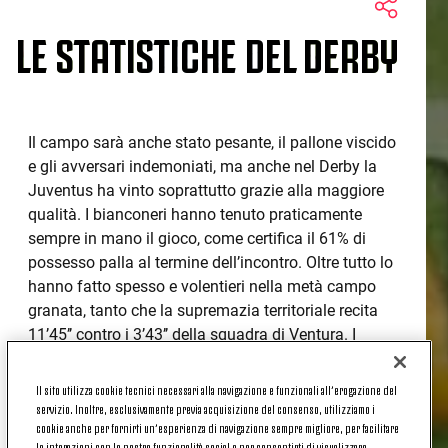
LE STATISTICHE DEL DERBY
Il campo sarà anche stato pesante, il pallone viscido
e gli avversari indemoniati, ma anche nel Derby la
Juventus ha vinto soprattutto grazie alla maggiore
qualità. I bianconeri hanno tenuto praticamente
sempre in mano il gioco, come certifica il 61% di
possesso palla al termine dell’incontro. Oltre tutto lo
hanno fatto spesso e volentieri nella metà campo
granata, tanto che la supremazia territoriale recita
11’45’’ contro i 3’43’’ della squadra di Ventura. I
palloni giocati, 615 a 402 e i passaggi riusciti, 70,1%
contro il 57,1%, hanno portato i bianconeri a essere
Il sito utilizza cookie tecnici necessari alla navigazione e funzionali all’erogazione del
decisamente più pericolosi, tanto che l’indice di
servizio. Inoltre, esclusivamente previa acquisizione del consenso, utilizziamo i
cookie anche per fornirti un’esperienza di navigazione sempre migliore, per facilitare
riferimento segna un 59,6% per gli uomini di Conte,
le interazioni con le nostre funzionalità social e per consentirti di visualizzare