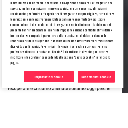
Canzi ha parlato della condizione fisica della
Il sito utilizza cookie tecnici necessari alla navigazione e funzionali all’erogazione del
squadra e dell'avvicinamento della Juventus
servizio. Inoltre, esclusivamente previa acquisizione del consenso, utilizziamo i
cookie anche per fornirti un’esperienza di navigazione sempre migliore, per facilitare
Women alla prossima partita di Serie A Femminile.
le interazioni con le nostre funzionalità social e per consentirti di visualizzare
LA CONDIZIONE FISICA DELLA
annunci aderenti alle tue abitudini di navigazione e ai tuoi interessi. La chiusura del
presente banner, mediante selezione dell’apposito comando contraddistinto dalla X
SQUADRA
in alto a destra, comporta il permanere delle impostazioni di default e dunque la
continuazione della navigazione in assenza di cookie o altri strumenti di tracciamento
diversi da quelli tecnici. Per ulteriori informazioni sui cookie e per gestire le tue
preferenze clicca su Impostazioni Cookie.* Ti ricordiamo inoltre che puoi sempre
«Rosucci è uscita contro il Napoli a causa di un
modificare le tue preferenze accedendo alla sezione "Gestisci Cookie" in fondo alla
problema fisico: fortunatamente non è niente di
pagina.
grave, ma domani non sarà della partita. Per il resto
la squadra sta bene, le ragazze sono tutte
Impostazioni cookie
Accetta tutti i cookie
disponibili: abbiamo pochissimo tempo per
recuperare e ci siamo allenate soltanto oggi perché
la maggior parte del gruppo ha recuperato dalla
gara di Coppa Italia, abbiamo preparato la partita e
siamo pronti per questa nuova sfida. Stiamo
cercando di gestire da due anni a questa parte il
gruppo e le rotazioni: abbiamo a disposizione