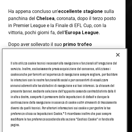
Ha appena concluso un'
eccellente stagione
sulla
panchina del
Chelsea
, coronata, dopo il terzo posto
in Premier League e la Finale di EFL Cup, con la
vittoria, pochi giorni fa, dell’
Europa League.
Dopo aver sollevato il suo
primo trofeo
continentale
, adesso
Maurizio Sarri
ritorna in
Italia, dove ha allenato per tutta la sua carriera, fatta
Il sito utilizza cookie tecnici necessari alla navigazione e funzionali all’erogazione del
eccezione, appunto, per l’esperienza inglese appena
servizio. Inoltre, esclusivamente previa acquisizione del consenso, utilizziamo i
terminata.
E da oggi, e per i prossimi tre anni
cookie anche per fornirti un’esperienza di navigazione sempre migliore, per facilitare
(fino al 30 giugno 2022), guiderà la Juventus.
le interazioni con le nostre funzionalità social e per consentirti di visualizzare
annunci aderenti alle tue abitudini di navigazione e ai tuoi interessi. La chiusura del
presente banner, mediante selezione dell’apposito comando contraddistinto dalla X
Sessant’anni, nato a Napoli e vissuto a lungo in
in alto a destra, comporta il permanere delle impostazioni di default e dunque la
Toscana
,
Sarri
intraprende nel
2001
, dopo anni
continuazione della navigazione in assenza di cookie o altri strumenti di tracciamento
trascorsi nel
mondo del calcio di categoria
, la
diversi da quelli tecnici. Per ulteriori informazioni sui cookie e per gestire le tue
carriera di allenatore a tempo pieno.
preferenze clicca su Impostazioni Cookie.* Ti ricordiamo inoltre che puoi sempre
modificare le tue preferenze accedendo alla sezione "Gestisci Cookie" in fondo alla
Inizia così un’avventura che, dal 2005, lo porta nel
pagina.
campionato di
Serie B
, alla guida di Pescara,