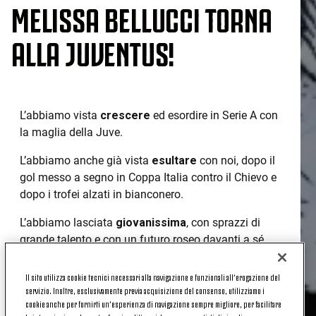
MELISSA BELLUCCI TORNA
ALLA JUVENTUS!
L’abbiamo vista
crescere
ed esordire in Serie A con
la maglia della Juve.
L’abbiamo anche già vista
esultare
con noi, dopo il
gol messo a segno in Coppa Italia contro il Chievo e
dopo i trofei alzati in bianconero.
L’abbiamo lasciata
giovanissima
, con sprazzi di
grande talento e con un futuro roseo davanti a sé.
La ritroviamo pronta a riprendere il cammino
Il sito utilizza cookie tecnici necessari alla navigazione e funzionali all’erogazione del
insieme:
Melissa Bellucci torna a vestire la
servizio. Inoltre, esclusivamente previa acquisizione del consenso, utilizziamo i
maglia delle Juventus Women.
cookie anche per fornirti un’esperienza di navigazione sempre migliore, per facilitare