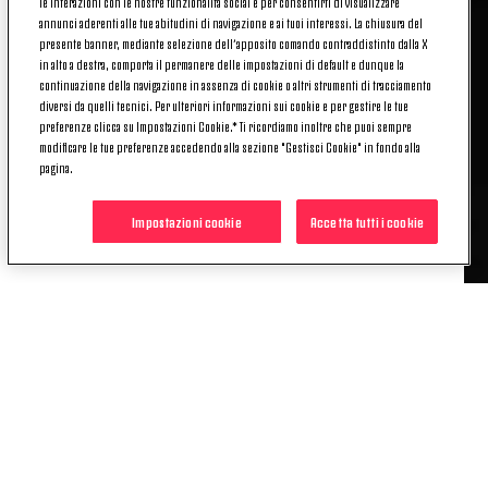
le interazioni con le nostre funzionalità social e per consentirti di visualizzare
La centrocampista, classe 2001, dopo i tre anni in
annunci aderenti alle tue abitudini di navigazione e ai tuoi interessi. La chiusura del
presente banner, mediante selezione dell’apposito comando contraddistinto dalla X
prestito in Serie A, ha terminato l’
Erasmus
, citando
in alto a destra, comporta il permanere delle impostazioni di default e dunque la
la più che mai azzeccata metafora
continuazione della navigazione in assenza di cookie o altri strumenti di tracciamento
di
Stefano
Braghin
. Due stagioni all’
Empoli
e una
diversi da quelli tecnici. Per ulteriori informazioni sui cookie e per gestire le tue
al
Sassuolo
, sempre nella massima serie, sempre
preferenze clicca su Impostazioni Cookie.* Ti ricordiamo inoltre che puoi sempre
modificare le tue preferenze accedendo alla sezione "Gestisci Cookie" in fondo alla
da protagonista, migliorando gara dopo gara e
pagina.
confermando le attese, conquistandosi anche la
convocazione in
Nazionale
maggiore
, con cui ha
Impostazioni cookie
Accetta tutti i cookie
esordito il 14 giugno 2021 nell’amichevole contro
l’Austria.
Ora è pronta a indossare nuovamente la
maglia
bianconera
. Adesso è il momento di
ricominciare a combattere insieme.
Bentornata a casa, Melissa!