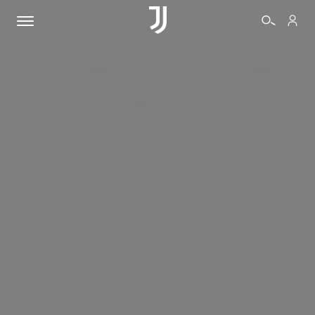
BIGLIETTI
SHOP
BIANCONERI
VIDEO
ALTRO