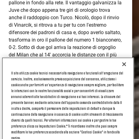
pallone in fondo alla rete. Il vantaggio galvanizza la
Juve che dopo appena tre giri di orologio trova
anche il raddoppio con Turco. Nicolò, dopo il rinvio
di Vinarcik, si ritrova a tu per tu con l'estremo
difensore dei padroni di casa e, dopo averlo saltato,
trasforma in oro il pallone del numero 1 bianconero,
0-2. Sotto di due gol arriva la reazione di orgoglio
del Milan che al 14' accorcia le distanze con il più
giovane di tutti in campo: il classe 2006 Sia. Lo
svantaggio dimezzato galvanizza la squadra di
Il sito utilizza cookie tecnici necessari alla navigazione e funzionali all’erogazione del
Ignazio Abate che va vicina al pari in tre circostanze,
servizio. Inoltre, esclusivamente previa acquisizione del consenso, utilizziamo i
ma i bianconeri tengono botta. La gara è
cookie anche per fornirti un’esperienza di navigazione sempre migliore, per facilitare
le interazioni con le nostre funzionalità social e per consentirti di visualizzare
spettacolare e i continui capovolgimenti di fronte
annunci aderenti alle tue abitudini di navigazione e ai tuoi interessi. La chiusura del
regalano opportunità da una parte e dall'altra in
presente banner, mediante selezione dell’apposito comando contraddistinto dalla X
sequenza. Dopo l'assolo rossonero torna in cattedra
in alto a destra, comporta il permanere delle impostazioni di default e dunque la
la Juve che al 33' potrebbe tornare avanti di due gol,
continuazione della navigazione in assenza di cookie o altri strumenti di tracciamento
diversi da quelli tecnici. Per ulteriori informazioni sui cookie e per gestire le tue
ma il diagonale mancino di Rouhi termina la sua
preferenze clicca su Impostazioni Cookie.* Ti ricordiamo inoltre che puoi sempre
corsa sul palo alla sinistra di Nava. La rete sarebbe
modificare le tue preferenze accedendo alla sezione "Gestisci Cookie" in fondo alla
stata la degna conclusione di uno splendido duetto
pagina.