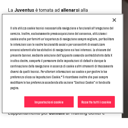
La
Juventus
è tornata ad
allenarsi
alla
Continassa
, dopo il pareggio dello Stadio Olimpico
di sabato 10 maggio contro la Lazio.
Il sito utilizza cookie tecnici necessari alla navigazione e funzionali all’erogazione del
servizio. Inoltre, esclusivamente previa acquisizione del consenso, utilizziamo i
I bianconeri,
domenica 18 maggio
, ospiteranno
cookie anche per fornirti un’esperienza di navigazione sempre migliore, per facilitare
all'
Allianz Stadium
l'
Udinese
in occasione della
le interazioni con le nostre funzionalità social e per consentirti di visualizzare
trentasettesima e penultima giornata di Serie A. La
annunci aderenti alle tue abitudini di navigazione e ai tuoi interessi. La chiusura del
presente banner, mediante selezione dell’apposito comando contraddistinto dalla X
sfida contro i friulani coinciderà con l'
ultimo
in alto a destra, comporta il permanere delle impostazioni di default e dunque la
appuntamento casalingo
della
stagione
continuazione della navigazione in assenza di cookie o altri strumenti di tracciamento
2024/2025
.
diversi da quelli tecnici. Per ulteriori informazioni sui cookie e per gestire le tue
preferenze clicca su Impostazioni Cookie.* Ti ricordiamo inoltre che puoi sempre
La prima sessione della settimana ha visto la
modificare le tue preferenze accedendo alla sezione "Gestisci Cookie" in fondo alla
squadra dedicarsi al lavoro atletico prima di
pagina.
disputare una serie di partitelle con focus sulla
tattica.
Impostazioni cookie
Accetta tutti i cookie
L'appuntamento per
domani
al Training Center è
nuovamente fissato al
mattino
.