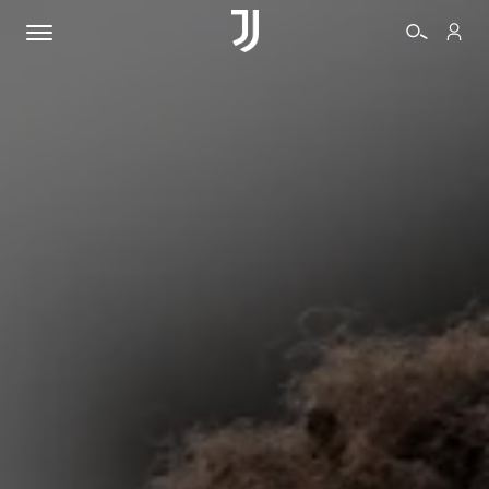
BIGLIETTI
SHOP
BIANCONERI
VIDEO
ALTRO