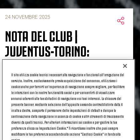
24 NOVEMBRE 2025
NOTA DEL CLUB |
JUVENTUS-TORINO:
APPLICAZIONE DEL
“GRADIMENTO” NEI
Il sito utilizza cookie tecnici necessari alla navigazione e funzionali all’erogazione del
servizio. Inoltre, esclusivamente previa acquisizione del consenso, utilizziamo i
cookie anche per fornirti un’esperienza di navigazione sempre migliore, per facilitare
CONFRONTI DI QUATTRO
le interazioni con le nostre funzionalità social e per consentirti di visualizzare
annunci aderenti alle tue abitudini di navigazione e ai tuoi interessi. La chiusura del
TIFOSI
presente banner, mediante selezione dell’apposito comando contraddistinto dalla X
in alto a destra, comporta il permanere delle impostazioni di default e dunque la
continuazione della navigazione in assenza di cookie o altri strumenti di tracciamento
diversi da quelli tecnici. Per ulteriori informazioni sui cookie e per gestire le tue
preferenze clicca su Impostazioni Cookie.* Ti ricordiamo inoltre che puoi sempre
modificare le tue preferenze accedendo alla sezione "Gestisci Cookie" in fondo alla
Lo scorso 8 novembre, in occasione della partita
pagina.