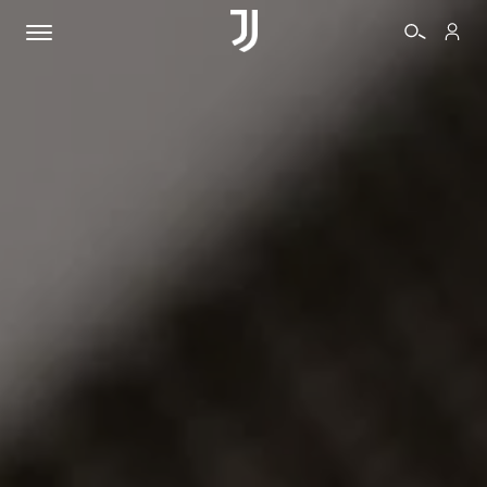
BIGLIETTI
SHOP
BIANCONERI
VIDEO
ALTRO