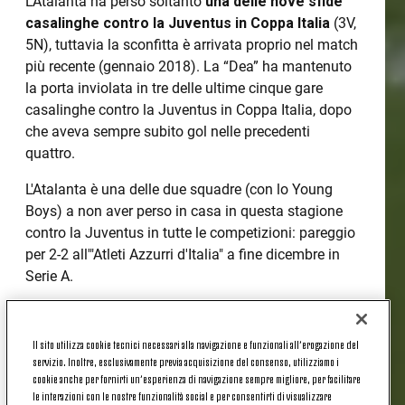
L’Atalanta ha perso soltanto
una delle nove sfide
casalinghe contro la Juventus in Coppa Italia
(3V,
5N), tuttavia la sconfitta è arrivata proprio nel match
più recente (gennaio 2018). La “Dea” ha mantenuto
la porta inviolata in tre delle ultime cinque gare
casalinghe contro la Juventus in Coppa Italia, dopo
che aveva sempre subito gol nelle precedenti
quattro.
L'Atalanta è una delle due squadre (con lo Young
Boys) a non aver perso in casa in questa stagione
contro la Juventus in tutte le competizioni: pareggio
per 2-2 all'"Atleti Azzurri d'Italia" a fine dicembre in
Serie A.
LO STATO DI FORMA
Il sito utilizza cookie tecnici necessari alla navigazione e funzionali all’erogazione del
servizio. Inoltre, esclusivamente previa acquisizione del consenso, utilizziamo i
cookie anche per fornirti un’esperienza di navigazione sempre migliore, per facilitare
L’Atalanta ha trovato il gol in 14 delle ultime 16
le interazioni con le nostre funzionalità social e per consentirti di visualizzare